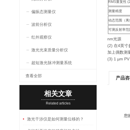
RMS重复性 (2
测量精度
偏振态测量仪
动态范围（离
波前分析仪
可测反射率范
红外观察仪
nm光源
(2) 在4
激光光束质量分析仪
加上偶数测
(3) 1 µm
超短激光脉冲测量系统
查看全部
产品咨
相关文章
Related articles
您
激光干涉仪是如何测量位移的？