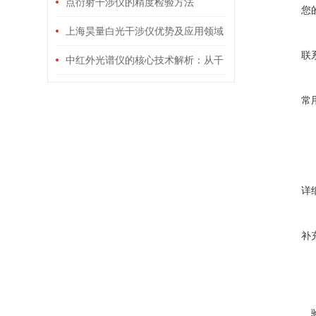
点衍射干涉仪的精度检验方法
您
上海昊量白光干涉仪优势及应用领域
联
中红外光谱仪的核心技术解析：从干
涉仪设计到探测器选型的全面指南
常
详
补