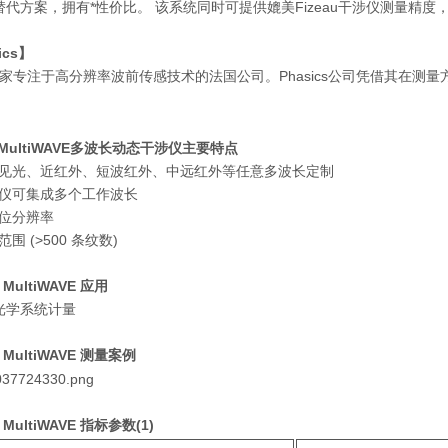
代方案，拥有*性价比。 该系统同时可提供媲美Fizeau干涉仪测量精
ics】
s是一家专注于高分辨率波前传感技术的法国公司。Phasics公司凭借其在
 MultiWAVE
多波长动态干涉仪
主要特点
见光、近红外、短波红外、中远红外等任意多波长定制
仪可集成多个工作波长
位分辨率
围 (>500 条纹数)
 MultiWAVE
应
用
光学系统计量
 MultiWAVE 测量案例
 MultiWAVE 指标参数(1)