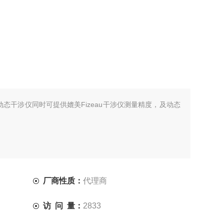
E多波长动态干涉仪同时可提供媲美Fizeau干涉仪测量精度，及动态
厂商性质：
代理商
访 问 量：
2833