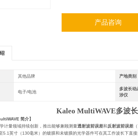
产品咨询
绍
其他品牌
产地类别
多波长动
电子/电池
涉仪
Kaleo MultiWAVE
多波长
ultiWAVE
简介
】
s在光学计量领域持续创新，推出能够兼顾测量
透射波前误差
和
反射波前误差
（
至5.1英寸（130毫米）的镀膜和未镀膜的光学器件可在其工作波长下直接进行测