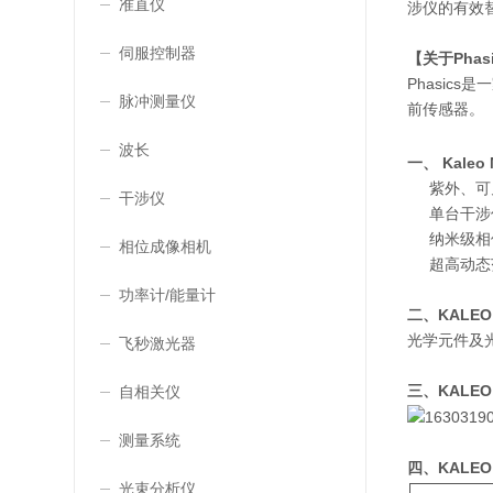
准直仪
涉仪的有效替
伺服控制器
【关于Phas
Phasic
脉冲测量仪
前传感器。
波长
一、
Kaleo
紫外、可
干涉仪
单台干涉
纳米级相
相位成像相机
超高动态范
功率计/能量计
二、
KALEO
光学元件及
飞秒激光器
三、
KALEO
自相关仪
测量系统
四、
KALEO
光束分析仪