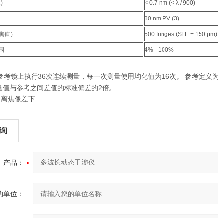
)
< 0.7 nm (< λ / 900)
80 nm PV (3)
焦值）
500 fringes (SFE = 150 μm)
围
4% - 100%
英寸参考镜上执行36次连续测量，每一次测量使用均化值为16次。 参考定义
量值与参考之间差值的标准偏差的2倍。
 PV 离焦像差下
询
产品：
的单位：