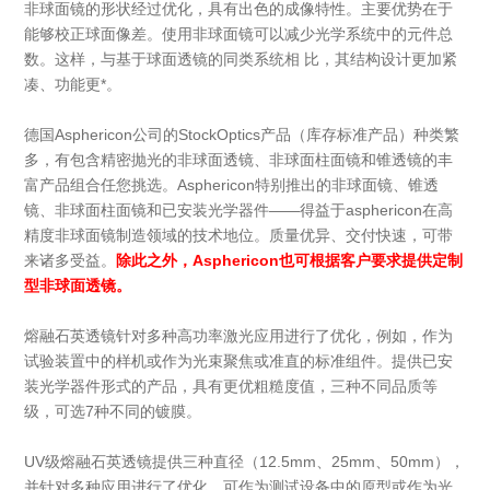
非球面镜的形状经过优化，具有出色的成像特性。主要优势在于
能够校正球面像差。使用非球面镜可以减少光学系统中的元件总
数。这样，与基于球面透镜的同类系统相 比，其结构设计更加紧
凑、功能更*。
德国Asphericon公司的StockOptics产品（库存标准产品）种类繁
多，有包含精密抛光的非球面透镜、非球面柱面镜和锥透镜的丰
富产品组合任您挑选。Asphericon特别推出的非球面镜、锥透
镜、非球面柱面镜和已安装光学器件——得益于asphericon在高
精度非球面镜制造领域的技术地位。质量优异、交付快速，可带
来诸多受益。
除此之外，Asphericon也可根据客户要求提供定制
型非球面透镜。
熔融石英透镜针对多种高功率激光应用进行了优化，例如，作为
试验装置中的样机或作为光束聚焦或准直的标准组件。提供已安
装光学器件形式的产品，具有更优粗糙度值，三种不同品质等
级，可选7种不同的镀膜。
UV级熔融石英透镜提供三种直径（12.5mm、25mm、50mm），
并针对多种应用进行了优化，可作为测试设备中的原型或作为光