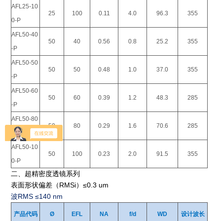
AFL25-10
25
100
0.11
4.0
96.3
355
0-P
AFL50-40
50
40
0.56
0.8
25.2
355
-P
AFL50-50
50
50
0.48
1.0
37.0
355
-P
AFL50-60
50
60
0.39
1.2
48.3
285
-P
AFL50-80
50
80
0.29
1.6
70.6
285
-P
AFL50-10
50
100
0.23
2.0
91.5
355
0-P
二、超精密度透镜系列
表面形状偏差（RMSi）≤0.3 um
波RMS ≤140 nm
产品代码
Ø
EFL
NA
f/d
WD
设计波长