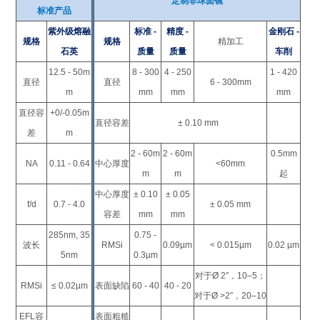
定制非球面镜
标准产品
紫外级熔融
标准 -
精度 -
金刚石 -
规格
规格
精加工
石英
质量
质量
车削
12.5 - 50m
8 - 300
4 - 250
1 - 420
直径
直径
6 - 300mm
m
mm
mm
mm
直径容
+0/-0.05m
直径容差
± 0.10 mm
差
m
2 - 60m
2 - 60m
0.5mm
NA
0.11 - 0.64
中心厚度
<60mm
m
m
起
中心厚度
± 0.10
± 0.05
f/d
0.7 - 4.0
± 0.05 mm
容差
mm
mm
285nm, 35
0.75 -
波长
RMSi
0.09µm
< 0.015µm
0.02 µm
5nm
0.3µm
对于Ø 2″，10–5；
RMSi
≤ 0.02µm
表面缺陷
60 - 40
40 - 20
对于Ø >2″，20–10
EFL容
表面粗糙