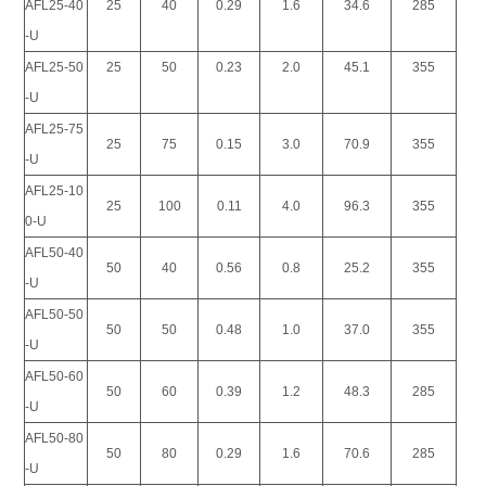
AFL25-40
25
40
0.29
1.6
34.6
285
-U
AFL25-50
25
50
0.23
2.0
45.1
355
-U
AFL25-75
25
75
0.15
3.0
70.9
355
-U
AFL25-10
25
100
0.11
4.0
96.3
355
0-U
AFL50-40
50
40
0.56
0.8
25.2
355
-U
AFL50-50
50
50
0.48
1.0
37.0
355
-U
AFL50-60
50
60
0.39
1.2
48.3
285
-U
AFL50-80
50
80
0.29
1.6
70.6
285
-U