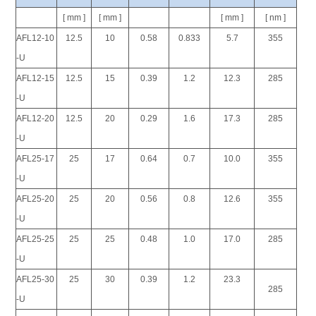
[ mm ]
[ mm ]
[ mm ]
[ nm ]
AFL12-10
12.5
10
0.58
0.833
5.7
355
-U
AFL12-15
12.5
15
0.39
1.2
12.3
285
-U
AFL12-20
12.5
20
0.29
1.6
17.3
285
-U
AFL25-17
25
17
0.64
0.7
10.0
355
-U
AFL25-20
25
20
0.56
0.8
12.6
355
-U
AFL25-25
25
25
0.48
1.0
17.0
285
-U
AFL25-30
25
30
0.39
1.2
23.3
285
-U