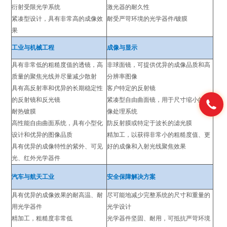
衍射受限光学系统
激光器的耐久性
紧凑型设计，具有非常高的成像效
耐受严苛环境的光学器件/镀膜
果
工业与机械工程
成像与显示
具有非常低的粗糙度值的透镜，高
非球面镜，可提供优异的成像品质和高
质量的聚焦光线并尽量减少散射
分辨率图像
具有高反射率和优异的长期稳定性
客户特定的反射镜
的反射镜和反光镜
紧凑型自由曲面镜，用于尺寸缩小的图
耐热镀膜
像处理系统
高性能自由曲面系统，具有小型化
防反射膜或特定于波长的滤光膜
设计和优异的图像品质
精加工，以获得非常小的粗糙度值、更
具有优异的成像特性的紫外、可见
好的成像和入射光线聚焦效果
光、红外光学器件
汽车与航天工业
安全保障解决方案
具有优异的成像效果的耐高温、耐
尽可能地减少完整系统的尺寸和重量的
用光学器件
光学设计
精加工，粗糙度非常低
光学器件坚固、耐用，可抵抗严苛环境