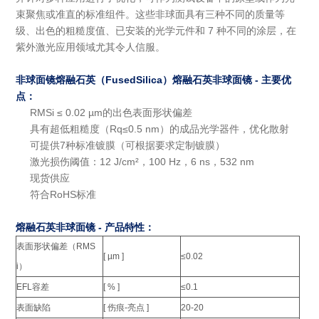
束聚焦或准直的标准组件。这些非球面具有三种不同的质量等
级、出色的粗糙度值、已安装的光学元件和 7 种不同的涂层，在
紫外激光应用领域尤其令人信服。
非球面镜熔融石英
（FusedSilica）
熔融石英
非球面镜 -
主要优
点：
RMSi ≤ 0.02 µm的出色表面形状偏差
具有超低粗糙度（Rq≤0.5 nm）的成品光学器件，优化散射
可提供7种标准镀膜（可根据要求定制镀膜）
激光损伤阈值：12 J/cm²，100 Hz，6 ns，532 nm
现货供应
符合RoHS标准
熔融石英
非球面镜 -
产品特性：
表面形状偏差（RMS
[ µm ]
≤0.02
i）
EFL容差
[ % ]
≤0.1
表面缺陷
[ 伤痕-亮点 ]
20-20