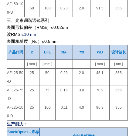
AFL50-10
50
100
0.23
2.0
91.5
355
0-U
三、光束调谐透镜系列
表面形状偏差（RMSi）≤0.02um
波RMS
≤10 nm
表面粗糙度（Rq）≤0.5 nm
产品代码
Ø
EFL
NA
f/d
WD
设计波长
[ mm ]
[ mm ]
[ mm ]
[ nm ]
AFL25-50
25
50
0.23
2.0
45.1
355
-D
AFL25-75
25
75
0.15
3.0
70.9
355
-D
AFL25-10
25
100
0.11
4.0
96.3
355
0-D
生产能力：
StockOptics - 库存