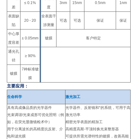
≤ 0.1%
3nm
15nm
0.5nm
1nm
差
度
表面缺
全表面干
20 - 20
可选
可选
保证
保证
陷
涉测量
中心厚
± 0.05mm
镀膜
客户特定
度容差
通光孔
≥ 90%
径
7种标准镀
镀膜
膜
主要应用：
生命科学
激光加工
具有高成像品质的光学器件
光学器件、反射镜和*的系统，可用于高
光束调谐/光束成形可优化照明（例
激光功率
如，在荧光显微镜检术中）
精密光学表面的精加工
用于分离波长的高精度抗反射、介
高精度高斯-平顶转换光束整形器
电和滤光膜
可提供所需光谱特性的镀膜，改善高能