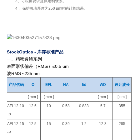
3、可根据要求提供定制镀膜。
4 、保护玻璃厚度为250 µm时的计算结果。
StockOptics - 库存标准产品
一、精密透镜系列
表面形状偏差（RMSi）≤0.5 um
波RMS ≤235 nm
产品代码
Ø
EFL
NA
f/d
WD
设计波长
[ mm ]
[ mm ]
[ mm ]
[ nm ]
AFL12-10
12.5
10
0.58
0.833
5.7
355
-P
AFL12-15
12.5
15
0.39
1.2
12.3
285
-P