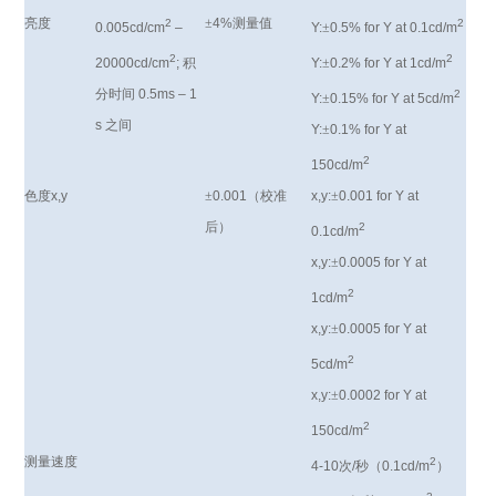
亮度
±
4%
测量值
2
2
0.005cd/cm
–
Y:
±
0.5% for Y at 0.1cd/m
2
2
20000cd/cm
;
积
Y:
±
0.2% for Y at 1cd/m
分时间
0.5ms – 1
2
Y:
±
0.15% for Y at 5cd/m
s
之间
Y:
±
0.1% for Y at
2
150cd/m
色度
x,y
±
0.001
（校准
x,y:
±
0.001 for Y at
后）
2
0.1cd/m
x,y:
±
0.0005 for Y at
2
1cd/m
x,y:
±
0.0005 for Y at
2
5cd/m
x,y:
±
0.0002 for Y at
2
150cd/m
测量速度
2
4-10
次
/
秒（
0.1cd/m
）