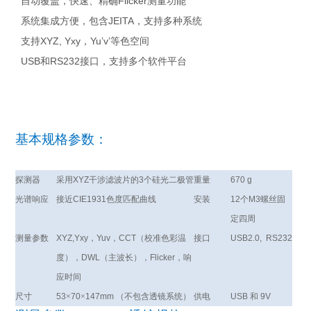
Flicker

自动覆盖，快速、精确
测量功能
JEITA

系统集成方便，包含
，支持多种系统
XYZ, Yxy
Yu’v’

支持
，
等色空间
USB
RS232

和
接口，支持多个软件平台
基本规格参数：
探测器
采用
XYZ
干涉滤波片的
3
个硅光二极管
重量
670 g
光谱响应
接近
CIE1931
色度匹配曲线
安装
12
个
M3
螺丝固
定四周
测量参数
XYZ,Yxy
，
Yuv
，
CCT
（校准色彩温
接口
USB2.0, RS232
度），
DWL
（主波长），
Flicker
，响
应时间
尺寸
53
×
70
×
147mm
（不包含透镜系统）
供电
USB
和
9V