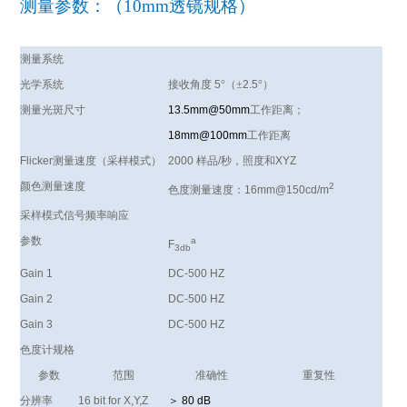
测量参数：（10mm透镜规格）
测量系统
光学系统
接收角度
5
°（±
2.5
°）
测量光斑尺寸
13.5mm@50mm
工作距离；
18mm@100mm
工作距离
Flicker
测量速度（采样模式）
2000
样品
/
秒，照度和
XYZ
颜色测量速度
2
色度测量速度：
16mm@150cd/m
采样模式信号频率响应
参数
a
F
3db
Gain 1
DC-500 HZ
Gain 2
DC-500 HZ
Gain 3
DC-500 HZ
色度计规格
参数
范围
准确性
重复性
分辨率
16 bit for X,Y,Z
＞
80 dB