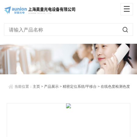
<
当前位置：
主页
>
产品展示
>
精密定位系统/平移台
>
在线色度检测色度
计
> Hyperion系列-高速、高精确色度计