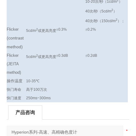
2
10-20
次
/
秒（
1cd/m
）
2
40
次
/
秒（
5cd/m
）
2
40
次
/
秒（
150cd/m
）；
Flicker
±
0.3%
±
0.2%
2
5cd/m
或更高亮度
(contrast
method)
Flicker
±
0.3dB
±
0.2dB
2
5cd/m
或更高亮度
(JEITA
method)
操作温度
10-35
℃
快门寿命
高于
100
万次
快门速度
250ms~300ms
产品咨询