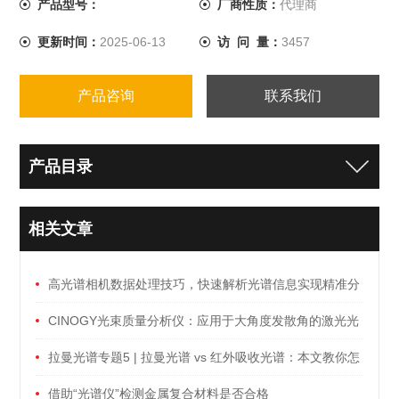
产品型号：
厂商性质：
代理商
更新时间：
2025-06-13
访 问 量：
3457
产品咨询
联系我们
产品目录
相关文章
高光谱相机数据处理技巧，快速解析光谱信息实现精准分
析
CINOGY光束质量分析仪：应用于大角度发散角的激光光
束测量
拉曼光谱专题5 | 拉曼光谱 vs 红外吸收光谱：本文教你怎
么选！
借助“光谱仪”检测金属复合材料是否合格