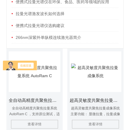
便携式拉曼光谱仪在环保、食品、医药等领域的应用
拉曼光谱激发波长如何选择
便携式拉曼光谱仪选购建议
266nm深紫外单纵模连续激光器简介
全自动高精度共聚焦拉曼系统 AutoRam C
超高灵敏度共聚焦拉曼成像系统
全自动高精度共聚焦拉曼系统
超高灵敏度共聚焦拉曼成像系统
AutoRam C ，支持原位测试，适
主要功能： 显微拉曼，拉曼成像
多领域，紧凑智能高性能！
偏振拉曼 低波束拉曼 原位测试 可
查看详情
查看详情
拓展为EL/PL/光电流成像/荧光寿