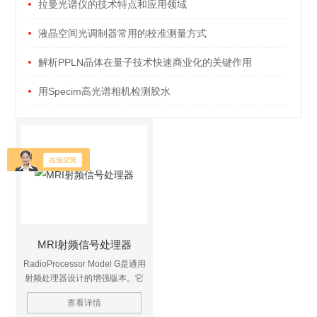
拉曼光谱仪的技术特点和应用领域
液晶空间光调制器常用的校准测量方式
解析PPLN晶体在量子技术快速商业化的关键作用
（一）：应用技术
用Specim高光谱相机检测胶水
MRI射频信号处理器
RadioProcessor Model G是通用
射频处理器设计的增强版本。它
通过增加三个梯度电压输出，大
查看详情
大扩展了射频处理器已经具备的