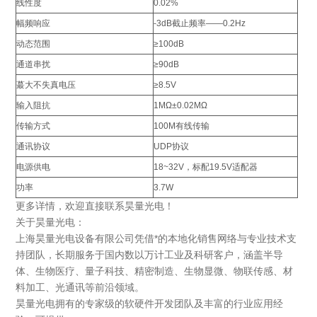
线性度
0.02%
幅频响应
-3dB截止频率——0.2Hz
动态范围
≥100dB
通道串扰
≥90dB
蕞大不失真电压
≥8.5V
输入阻抗
1MΩ±0.02MΩ
传输方式
100M有线传输
通讯协议
UDP协议
电源供电
18~32V，标配19.5V适配器
功率
3.7W
更多详情，欢迎直接联系昊量光电！
关于昊量光电：
上海昊量光电设备有限公司凭借*的本地化销售网络与专业技术支
持团队，长期服务于国内数以万计工业及科研客户，涵盖半导
体、生物医疗、量子科技、精密制造、生物显微、物联传感、材
料加工、光通讯等前沿领域。
昊量光电拥有的专家级的软硬件开发团队及丰富的行业应用经