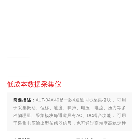
低成本数据采集仪
简要描述：
AUT-04Al40是一款4通道同步采集模块， 可用
于采集振动、位移、速度、噪声、电压、电流、压力等多
种物理量。采集模块每通道具有AC、DC耦合功能， 可用
于采集电压输出型传感器信号，也可通过高精度高稳定性
标准电阻，串入电流输出型传感器，作为取样电阻，通过
采集其取样电阻电压来测电流，低成本数据采集仪