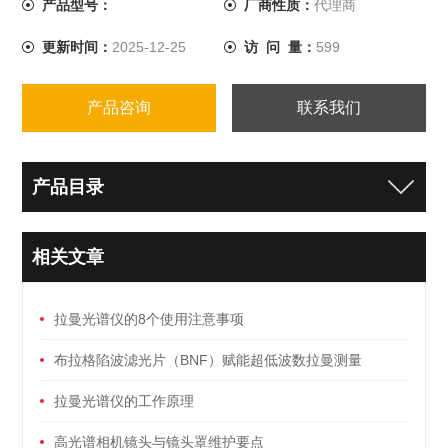
产品型号：
厂商性质：
代理商
更新时间：
2025-12-25
访 问 量：
599
产品咨询
联系我们
产品目录
相关文章
拉曼光谱仪的8个使用注意事项
布拉格陷波滤光片（BNF）赋能超低波数拉曼测量
(<10cm-1)
拉曼光谱仪的工作原理
高光谱相机镜头与镜头罩维护要点