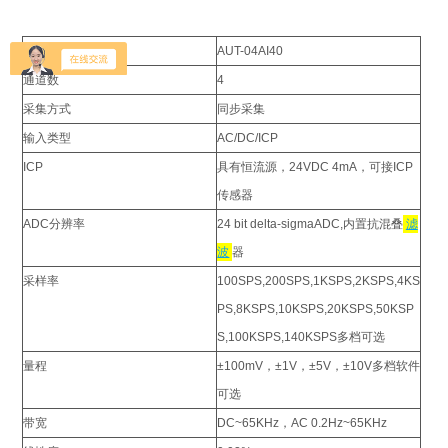
技术参数
AUT-04AI40
通道数
4
采集方式
同步采集
输入类型
AC/DC/ICP
ICP
具有恒流源，24VDC 4mA，可接ICP
传感器
ADC分辨率
24 bit delta-sigmaADC,内置抗混叠
滤
波
器
采样率
100SPS,200SPS,1KSPS,2KSPS,4KS
PS,8KSPS,10KSPS,20KSPS,50KSP
S,100KSPS,140KSPS多档可选
量程
±100mV，±1V，±5V，±10V多档软件
可选
带宽
DC~65KHz，AC 0.2Hz~65KHz