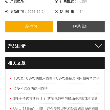
产品型号：
厂商性质：
代理商
更新时间：
2025-12-24
访 问 量：
474
产品咨询
联系我们
产品目录
相关文章
TDC及TCSPC的技术原理-TCSPC高精度时间相关单光子
计数模块
拉曼光谱仪的使用原则
3轴手持式特斯拉计-让狭窄气隙中的磁场高精度3维测量
成为可能！
Up to 98%光利用率—镀介质镜型纯相位高速高损伤阈值