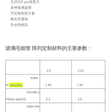
孔径为5 μm或更大
多种玻璃选择
可定制制造方案
耐化学腐蚀
安全性能高
玻璃毛细管 阵列定制材料的
主要参数：
C5
C14
Index
of
refraction
1.49
1.54
Density o
f Glass (g/cm3)
2.3
2.6
Open Are