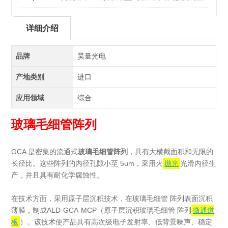
SLM!
详细介绍
品牌
昊量光电
产地类别
进口
应用领域
综合
玻璃毛细管阵列
GCA 是密集的流通式
玻璃毛细管阵列
，具有大横截面积和无限的
长径比。这些阵列的内径孔隙小至 5um，采用火
抛光
光滑内径生
产，并且具有耐化学腐蚀性。
在技术方面，采用原子层沉积技术，在玻璃毛细管 阵列表面沉积
薄膜，制成ALD-GCA-MCP（原子层沉积玻璃毛细管 阵列
微通道
板
）。该技术使产品具有高次级电子发射率、低背景噪声、稳定