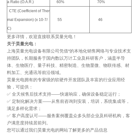
a Ratio (O.A.R.)
60%
70%
CTE (Coefficient of Ther
mal Expansion) (x 10-7/
55
46
C)
更多详情，欢迎直接联系昊量光电！
关于
昊量光电
：
上海昊量光电设备有限公司凭借*的本地化销售网络与专业技术支
持团队，长期服务于国内数以万计工业及科研客户，涵盖半导
体、生物医疗、量子科技、精密制造、生物显微、物联传感、材
料加工、光通讯等前沿领域。
昊量光电拥有的专家级的软硬件开发团队及丰富的行业应用经
验，可提供：
✅ 全天候售后技术支持——快速响应，确保设备稳定运行；
✅ 定制化解决方案——从售前咨询到安装，培训，系统集成等，
满足多样化需求；
✅ 客户高度认可——服务案例覆盖众多头部企业及科研机构，客
户满意度持续居前列。
您可以通过我们昊量光电的网站了解更多的产品信息