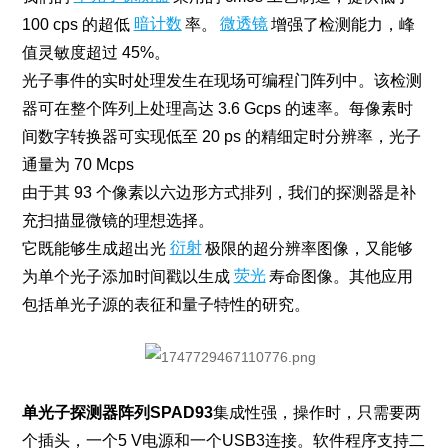
100 cps 的超低
暗计数
率。
微透镜
增强了检测能力，峰
值灵敏度超过 45%。
光子事件的实时处理发生在现场可编程门阵列中。该检测
器可在整个阵列上处理高达 3.6 Gcps 的速率。每像素时
间数字转换器可实现低至 20 ps 的精细定时分辨率，光子
通量为 70 Mcps
由于其 93 个像素以六边形方式排列，我们的探测器是补
充扫描显微镜的理想选择。
它既能够生成超出光
衍射
极限的超分辨率图像，又能够
为单个光子添加时间戳以生成
荧光
寿命图像。其他应用
包括单光子源的表征和量子特性的研究。
单光子探测器阵列SPAD93
集成性强，操作时，只需要两
个插头，一个5 V电源和一个USB3连接。软件程序支持二