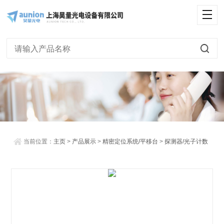
<
当前位置：
主页
>
产品展示
>
精密定位系统/平移台
>
探测器/光子计数
器
> 单光子探测器阵列SPAD93