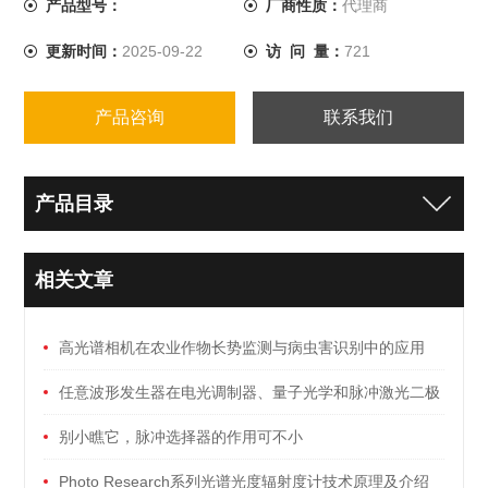
产品型号：
厂商性质：
代理商
更新时间：
2025-09-22
访 问 量：
721
产品咨询
联系我们
产品目录
相关文章
高光谱相机在农业作物长势监测与病虫害识别中的应用
任意波形发生器在电光调制器、量子光学和脉冲激光二极
管中的应用
别小瞧它，脉冲选择器的作用可不小
Photo Research系列光谱光度辐射度计技术原理及介绍