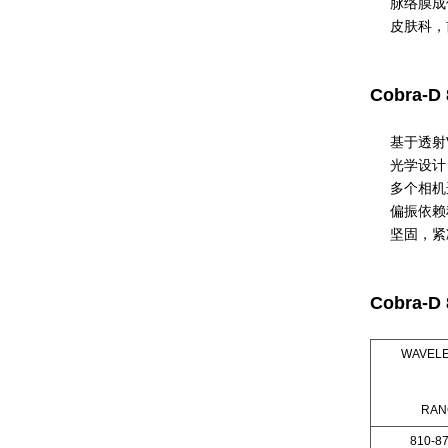
脉络膜成
皮肤科，
Cobra-
基于透射
光学设计
多个相机
偏振依赖
坚固，紧
Cobra-D
WAVEL
RAN
810-8