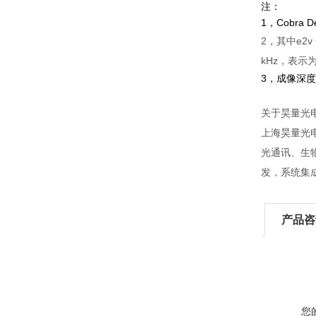
注：
1，Cobra 
2，其中e2v 
kHz，表示为
3，成像深
关于昊量光
上海昊量光
光通讯、生
发，系统集
产品咨
您