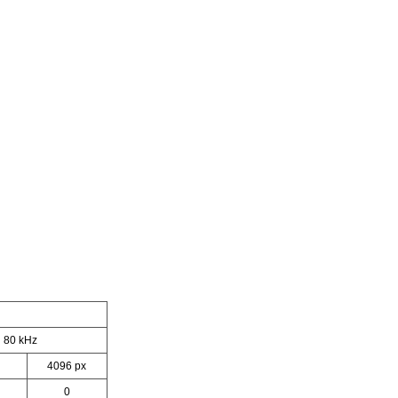
80 kHz
4096 px
0