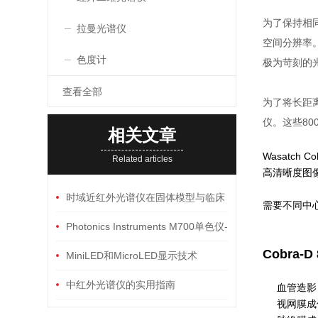
为了保持相同
拉曼光谱仪
空间分辨率
色度计
极为苛刻的光
查看全部
为了将长距离
仪。这些80
相关文章
Wasatc
Related articles
高清晰度图像
时域近红外光谱仪在固体模型与临床
需要不同中
的应用
Photonics Instruments M700单色仪-
Cobra-
光谱仪深度解析
MiniLED和MicroLED显示技术
中红外光谱仪的实用指南
血管造影
视网膜成