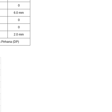
0
6.0 mm
0
0
2.0 mm
 Pirhana (DP)