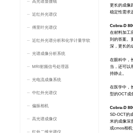
高光谱显微镜
更长的
成像
稳定性需求
近红外光谱仪
Cobra-D
傅里叶光谱仪
在材料加工
到的答案。
近红外光谱分析和化学计量学软
深，
更长的
件
光谱成像分析系统
在眼科中，
当，还可以
MRI射频信号处理器
持静止。
光电流成像系统
在医学中，
中红外光谱仪
型的OCT
偏振相机
Cobra-D
SD-OC
高光谱成像仪
米的成像深度
或cmos相
红外二维光谱仪