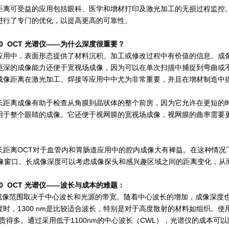
距离可受益的应用包括眼科、医学和增材打印及激光加工的无损过程监控
进行了专门的优化，以提高更高的可靠性
。
 800 OCT 光谱仪——为什么深度很重要？
应用中，表面形态提供了材料沉积、加工或修改过程中有价值的信息。成
更深的成像能力还便于宽视场成像，因为可以在单次扫描中捕捉到弯曲或
成像
距离
在激光加工、焊接等应用中中尤为非常重要，并且在增材制造中
长距离成像有助于检查从角膜到晶状体的整个前房，因为它允许在更短的
用于整个眼睛的成像。它还便于视网膜的宽视场成像，视网膜的曲率需要
长距离OCT对于血管内和胃肠道应用中的腔内成像大有裨益。在这种情况
成像窗口。长成像深度可以考虑成像探头和感兴趣区域之间的距离变化，从
 800 OCT 光谱仪——波长与成本的难题：
T的成像范围取决于中心波长和光源的带宽。随着中心波长的增加，成像深
时，1300 nm是比较适合波长，特别是对于高度散射的材料如组织。使用这种波
机贵得多。通过采用低于1100nm的中心波长（CWL），光谱仪的成本可以