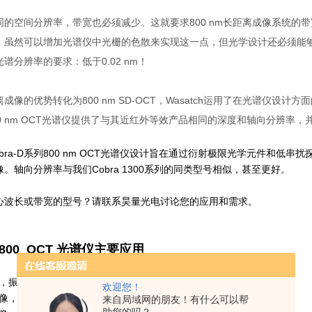
的空间分辨率，带宽也必须减少。这就要求800 nm长距离成像系统的带宽
。虽然可以增加光谱仪中光栅的色散来实现这一点，但光学设计还必须能够
谱分辨率的要求：低于0.02 nm！
成像的优势转化为800 nm SD-OCT，Wasatch运用了在光谱仪设
0 nm OCT光谱仪提供了与其近红外等效产品相同的深度和轴向分辨率
h Cobra-D系列800 nm OCT光谱仪设计旨在通过衍射极限光学元件和
。轴向分辨率与我们Cobra 1300系列的同类型号相似，甚至更好。
心波长或带宽的型号？请联系昊量光电讨论您的应用和需求。
D 800 OCT 光谱仪主要应用
，振动测量，实时3D成像
欢迎您！
像，细胞成像，高分辨率物质检查
来自局域网的朋友！有什么可以帮