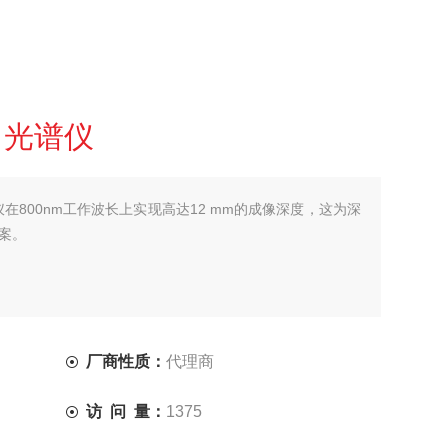
CT 光谱仪
T 光谱仪在800nm工作波长上实现高达12 mm的成像深度，这为深
案。
厂商性质：
代理商
访 问 量：
1375