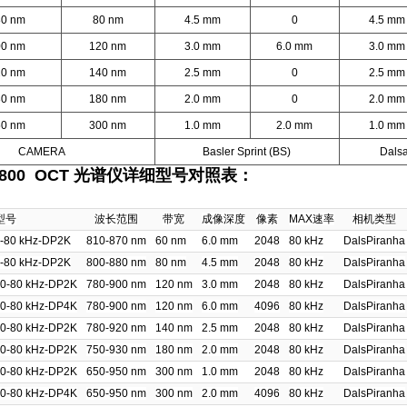
80 nm
80 nm
4.5 mm
0
4.5 mm
00 nm
120 nm
3.0 mm
6.0 mm
3.0 mm
20 nm
140 nm
2.5 mm
0
2.5 mm
30 nm
180 nm
2.0 mm
0
2.0 mm
50 nm
300 nm
1.0 mm
2.0 mm
1.0 mm
CAMERA
Basler Sprint (BS)
Dalsa
-D 800 OCT 光谱仪详细型号对照表：
型号
波长范围
带宽
成像深度
像素
MAX速率
相机类型
-80 kHz-DP2K
810-870 nm
60 nm
6.0 mm
2048
80 kHz
DalsPiranha
-80 kHz-DP2K
800-880 nm
80 nm
4.5 mm
2048
80 kHz
DalsPiranha
0-80 kHz-DP2K
780-900 nm
120 nm
3.0 mm
2048
80 kHz
DalsPiranha
0-80 kHz-DP4K
780-900 nm
120 nm
6.0 mm
4096
80 kHz
DalsPiranha
0-80 kHz-DP2K
780-920 nm
140 nm
2.5 mm
2048
80 kHz
DalsPiranha
0-80 kHz-DP2K
750-930 nm
180 nm
2.0 mm
2048
80 kHz
DalsPiranha
0-80 kHz-DP2K
650-950 nm
300 nm
1.0 mm
2048
80 kHz
DalsPiranha
0-80 kHz-DP4K
650-950 nm
300 nm
2.0 mm
4096
80 kHz
DalsPiranha