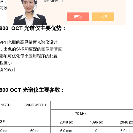
助您的吗？
像，视网膜血管，引导光凝治疗
前段成像，亚表面材料检查
D 800 OCT 光谱仪主要优势：
VPH光栅的高灵敏度光谱仪设计
，出色的SNR和更深的
图像清晰度
选项可优化每个应用程序的配置
程度小
凑的设计
 800 OCT 光谱仪
主要参数：
ENGTH
BANDWIDTH
70 kHz
GE
2048 px
4096 px
2048 px
70 nm
60 nm
6.0 mm
0
6.0 mm