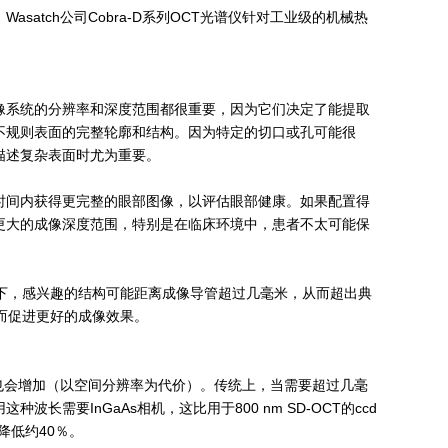
。
Wasatch公司Cobra-D系列OCT光谱仪
针对工业级的
机械热
像系统的分辨率和深度范围都很重要，因为它们决定了能提取
不规则表面的完整轮廓和结构。
因为特定的切口或孔可能很
描述复杂表面时尤为重要。
时间内获得更完整的眼部图像，以评估眼部健康。如果配置得
更大的成像深度范围，特别是在临床环境中，患者不太可能保
下，感兴趣的结构可能距离成像导管超过几毫米，从而超出典
而促进更好的成像效果。
度也会增加（以空间分辨率为代价）。传统上，当需要超过几毫
长需要InGaAs相机，这比用于800 nm SD-OCT的ccd
降低约40％。