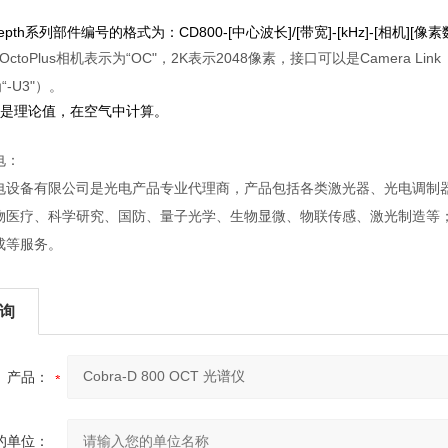
Depth系列部件编号的格式为：CD800-[中心波长]/[带宽]-[kHz]-[相机][像素
OctoPlus相机表示为“OC"，2K表示2048像素，接口可以是Camera Link（
“-U3"）。
度是理论值，在空气中计算。
电：
电设备有限公司是光电产品专业代理商，产品包括各类激光器、光电调制
物医疗、科学研究、国防、量子光学、生物显微、物联传感、激光制造等
成等服务。
询
产品：
的单位：