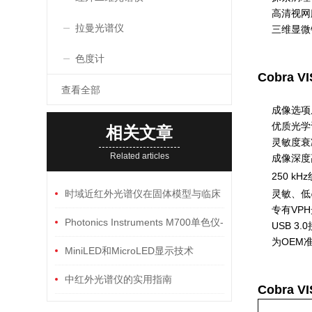
高清视网
拉曼光谱仪
三维显微
色度计
Cobra
查看全部
成像选项从
优质光学
相关文章
灵敏度衰减：
Related articles
成像深度
250 kHz
时域近红外光谱仪在固体模型与临床
灵敏、低
专有VP
的应用
Photonics Instruments M700单色仪-
USB 
为OEM
光谱仪深度解析
MiniLED和MicroLED显示技术
中红外光谱仪的实用指南
Cobra