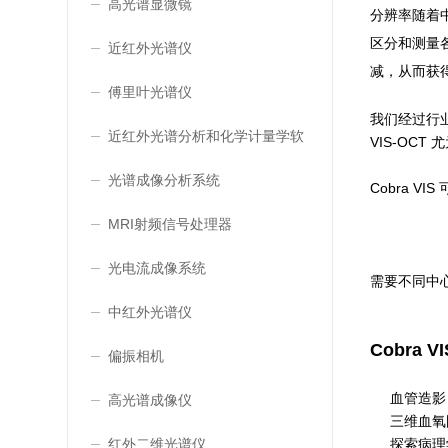
高光谱显微镜
分辨率随着中
区分和测量各
近红外光谱仪
减，从而获
傅里叶光谱仪
我们经过行业
近红外光谱分析和化学计量学软
VIS-OC
件
光谱成像分析系统
Cobra V
MRI射频信号处理器
光电流成像系统
需要不同中
中红外光谱仪
Cobra
偏振相机
血管造影
高光谱成像仪
三维血氧
探索病理
红外二维光谱仪