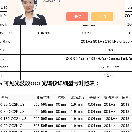
助您的吗？
 Depth
1.9 mm
1.3 mm
0.
th Range
515-595 nm
515-630 nm
500-
idth
80 nm
115 nm
20
esolution
0.04 nm
0.06 nm
0.
e Rate
20 kHz,80 kHz,130 kHz,or 250 
els
2048
face
USB 3.0 (up to 130 kHz)or Camera Link (u
sions
22x x6.5 cm
ght
1.3 kg
VIS 可见光波段OCT光谱仪
详细型号对照表：
型号
波长范围
带款
成像深度
分辨率
扫描速率
像素
80-20-OC2K-U3
515-595 nm
80 nm
1.9 mm
0.04 nm
20 kHz
2048
80-80-OC2K-U3
515-595 nm
80 nm
1.9 mm
0.04 nm
80 kHz
2048
80-130-OC2K-U3
515-595 nm
80 nm
1.9 mm
0.04 nm
130 kHz
2048
80-20-OC2K-CL
515-595 nm
80 nm
1.9 mm
0.04 nm
20 kHz
2048