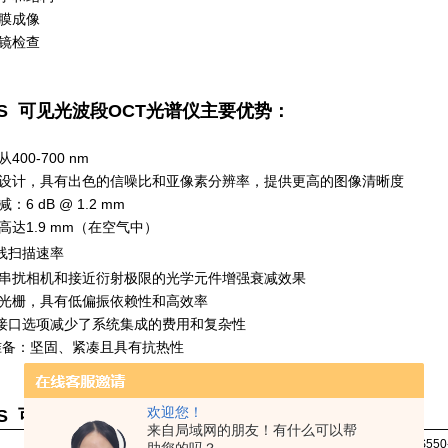
膜成像
镜检查
 VIS  可见光波段OCT光谱仪主要优势：
400-700 nm
设计，具有出色的信噪比和亚像素分辨率，提供更高的图像清晰度
6 dB @ 1.2 mm
高达1.9 mm（在空气中）
线
扫描速率
串扰相机和接近衍射极限的光学元件增强衰减效果
H光栅，具有低偏振依赖性和高效率
3.0接口选项减少了系统集成的费用和复杂性
准备：坚固、紧凑且具有抗热性
欢迎您！
 VIS  可见光波段OCT光谱仪主要参数：
来自局域网的朋友！有什么可以帮
CS550-555/80
CS550-573/115
CS550