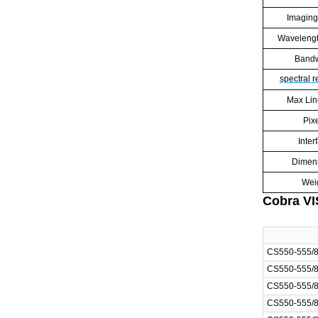
Imaging
Waveleng
Bandw
spectral r
Max Lin
Pix
Inter
Dimen
Wei
Cobra 
CS550-555/
CS550-555/
CS550-555/
CS550-555/