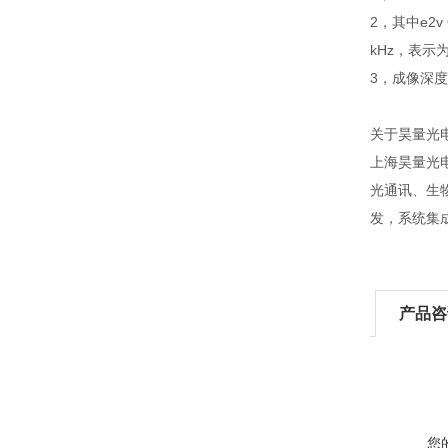
2，其中e2v 
kHz，表示为
3，成像深
关于昊量光
上海昊量光
光通讯、生
发，系统集
产品咨
您