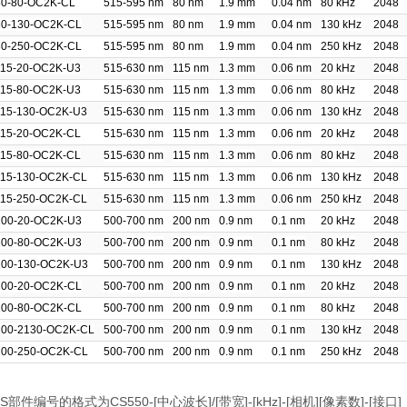
80-80-OC2K-CL
515-595 nm
80 nm
1.9 mm
0.04 nm
80 kHz
2048
80-130-OC2K-CL
515-595 nm
80 nm
1.9 mm
0.04 nm
130 kHz
2048
80-250-OC2K-CL
515-595 nm
80 nm
1.9 mm
0.04 nm
250 kHz
2048
115-20-OC2K-U3
515-630 nm
115 nm
1.3 mm
0.06 nm
20 kHz
2048
115-80-OC2K-U3
515-630 nm
115 nm
1.3 mm
0.06 nm
80 kHz
2048
115-130-OC2K-U3
515-630 nm
115 nm
1.3 mm
0.06 nm
130 kHz
2048
115-20-OC2K-CL
515-630 nm
115 nm
1.3 mm
0.06 nm
20 kHz
2048
115-80-OC2K-CL
515-630 nm
115 nm
1.3 mm
0.06 nm
80 kHz
2048
115-130-OC2K-CL
515-630 nm
115 nm
1.3 mm
0.06 nm
130 kHz
2048
115-250-OC2K-CL
515-630 nm
115 nm
1.3 mm
0.06 nm
250 kHz
2048
200-20-OC2K-U3
500-700 nm
200 nm
0.9 nm
0.1 nm
20 kHz
2048
200-80-OC2K-U3
500-700 nm
200 nm
0.9 nm
0.1 nm
80 kHz
2048
200-130-OC2K-U3
500-700 nm
200 nm
0.9 nm
0.1 nm
130 kHz
2048
200-20-OC2K-CL
500-700 nm
200 nm
0.9 nm
0.1 nm
20 kHz
2048
200-80-OC2K-CL
500-700 nm
200 nm
0.9 nm
0.1 nm
80 kHz
2048
200-2130-OC2K-CL
500-700 nm
200 nm
0.9 nm
0.1 nm
130 kHz
2048
200-250-OC2K-CL
500-700 nm
200 nm
0.9 nm
0.1 nm
250 kHz
2048
VIS部件编号的格式为CS550-[中心波长]/[带宽]-[kHz]-[相机][像素数]-[接口]