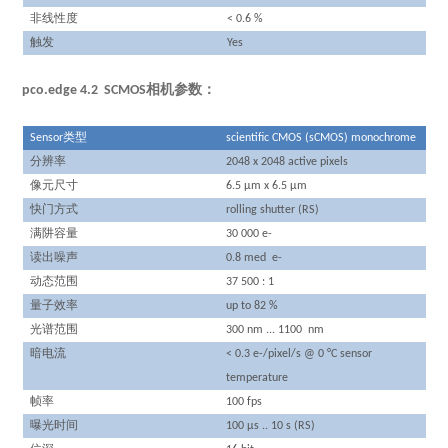
非线性度
< 0.6 %
触发
Yes
pco.edge 4.2 SCMOS相机参数：
类型
Sensor
scientific CMOS (sCMOS) monochrome
分辨率
2048 x 2048 active pixels
像元尺寸
6.5 µm x 6.5 µm
快门方式
rolling shutter (RS)
满阱容量
30 000 e-
读出噪声
0.8 med e-
动态范围
37 500 : 1
量子效率
up to 82 %
光谱范围
300 nm ... 1100 nm
暗电流
< 0.3 e-/pixel/s @ 0 °C sensor
temperature
帧率
100 fps
曝光时间
100 µs .. 10 s (RS)