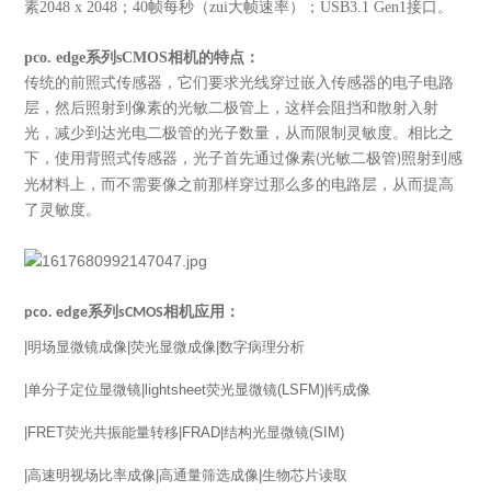
素2048 x 2048；40帧每秒（zui大帧速率）；USB3.1 Gen1接口。
pco. edge系列sCMOS相机的特点：
传统的前照式
传感器
，
它们要求光线穿过嵌入传感器的电子电路
层，然后照射到像素的光敏二极管上
，
这样会
阻挡和散射入射
光，减少到达光电二极管的光子数量，从而限制灵敏度。相比之
下，使用
背照式
传感器
，
光子首先通过
像
素
光敏二极管
照射到感
(
)
光材料上，而不需要像之前那样穿过那么多的
电路
层，从而提高
了灵敏度。
pco. edge系列sCMOS相机应用：
|
明场显微镜成像
|
荧光显微成像
|
数字病理分析
|
单分子定位显微镜
|lightsheet
荧光显微镜
(LSFM)|
钙成像
|FRET
荧光共振能量转移
|FRAD|
结构光显微镜
(SIM)
|
高速明视场比率成像
|
高通量筛选成像
|
生物芯片读取