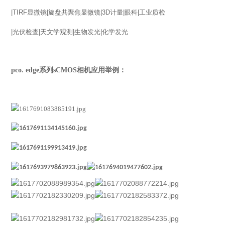
|TIRF
显微镜
|
旋盘共聚焦显微镜
|3D
计量
|
眼科
|
工业质检
|
光伏检查
|
天文学观测
|
生物发光
|
化学发光
pco. edge系列sCMOS相机应用举例：