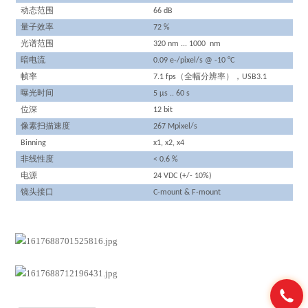
动态范围
66 dB
量子效率
72 %
光谱范围
3
2
0 nm ... 1
0
00 nm
暗电流
0.09 e-/pixel/s @ -10 °C
帧率
（全幅分辨率），
7.1 fps
USB3.1
曝光时间
5 µs .. 60 s
位深
1
2
bit
像素扫描速度
267 Mpixel/s
Binning
x1, x2, x4
非线性度
< 0.6 %
电源
24 VDC (+/- 10%)
镜头接口
C-mount & F-mount