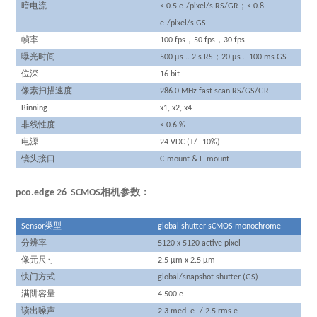
暗电流
；
< 0.5 e-/pixel/s RS/GR
< 0.8
e-/pixel/s GS
帧率
，
，
100 fps
50 fps
30 fps
曝光时间
；
500 µs .. 2 s RS
20 µs .. 100 ms GS
位深
16 bit
像素扫描速度
286.0 MHz fast scan RS/GS/GR
Binning
x1, x2, x4
非线性度
< 0.6 %
电源
24 VDC (+/- 10%)
镜头接口
C-mount & F-mount
pco.edge 26 SCMOS相机参数：
类型
Sensor
global shutter
sCMOS monochrome
分辨率
5120 x 5120 active pixel
像元尺寸
2.5 µm x 2.5 µm
快门方式
global/snapshot shutter (GS)
满阱容量
4 500 e-
读出噪声
2.3 med e- / 2.5 rms e-