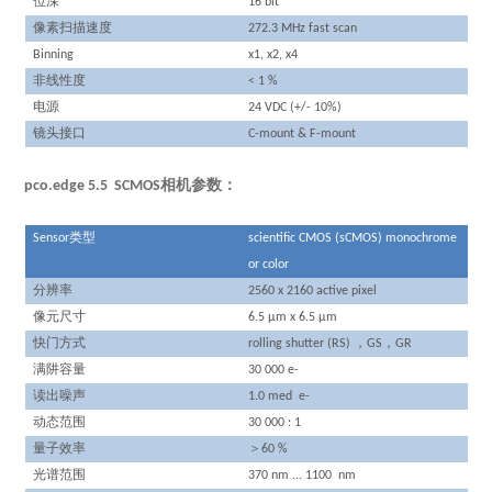
位深
16 bit
像素扫描速度
272.3 MHz fast scan
Binning
x1, x2, x4
非线性度
< 1 %
电源
24 VDC (+/- 10%)
镜头接口
C-mount & F-mount
pco.edge 5.5 SCMOS相机参数：
类型
Sensor
scientific CMOS (sCMOS) monochrome
or color
分辨率
2560 x 2160 active pixel
像元尺寸
6.5 µm x 6.5 µm
快门方式
，
，
rolling shutter (RS)
GS
GR
满阱容量
30 000 e-
读出噪声
1.0
med e-
动态范围
30 000 : 1
量子效率
＞
60 %
光谱范围
370 nm ... 1100 nm