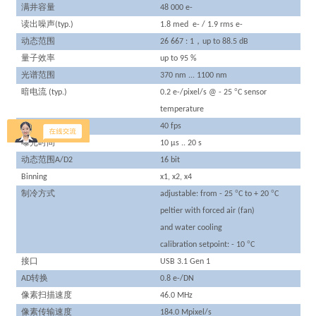
满井容量
48 000 e-
读出噪声
(typ.)
1.8 med e- / 1.9 rms e-
动态范围
，
26 667 : 1
up to 88.5 dB
量子效率
up to 95 %
光谱范围
370 nm ... 1100 nm
暗电流
°
(typ.)
0.2 e-/pixel/s @ - 25
C sensor
temperature
全幅分辨率
40 fps
曝光时间
10 µs .. 20 s
动态范围
A/D2
16 bit
Binning
x1, x2, x4
制冷方式
°
°
adjustable: from - 25
C to + 20
C
peltier with forced air (fan)
and water cooling
°
calibration setpoint: - 10
C
接口
USB 3.1 Gen 1
转换
AD
0.8 e-/DN
像素扫描速度
46.0 MHz
像素传输速度
184.0 Mpixel/s