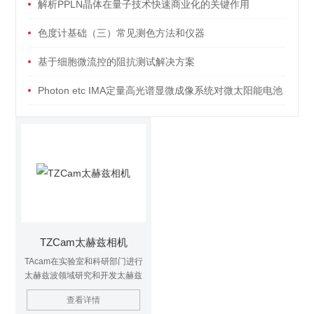
解析PPLN晶体在量子技术快速商业化的关键作用
（一）：应用技术
色度计基础（三）常见测色方法和仪器
基于细胞微流控的阻抗测试解决方案
Photon etc IMA定量高光谱显微成像系统对微太阳能电池
的探究
TZCam太赫兹相机
TAcam在实验室和科研部门进行
太赫兹波领域研究和开发太赫兹
应用，比如医学成像、肿瘤诊断
查看详情
是*的。宽谱的覆盖范围（0.3—