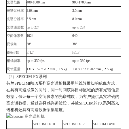
光谱范围
400-1000 nm
900-1700 nm
光谱采样率
2.68 nm
3.5 nm
光谱分辨率
5.5 nm
8.0 nm
光谱通道数
up to 224
up to 224
空间像素数
1024
640
视场角
38°
38°
镜头F数
F/1.7
F/1.7
相机帧率
up to
330 fps
up to
330 fps
尺寸重量
131 x 152 x 202 mm，2.5 kg
131 x 152 x 202 mm，2.5 kg
（2）
SPECIM FX系列
芬兰SPECIM的FX系列高光谱相机采用的线阵推扫的成像方式，
在具有高速成像的同时，同一时间获得目标区域的所有光谱信息
数据，保证每一个空间像素的光谱纯度，为客户提供真实准确的
高光谱数据。通过选择感兴趣波段，芬兰SPECIM的FX系列高光
谱相机还具有高速数据采集速度
。
SPECIM FX10
SPECIM FX17
SPECIM FX50