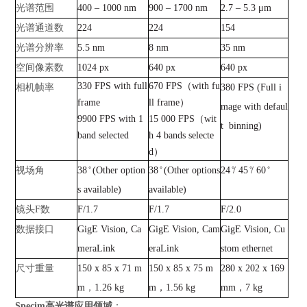
光谱范围
400 – 1000 nm
900 – 1700 nm
2.7 – 5.3 μm
光谱通道数
224
224
154
光谱分辨率
5.5 nm
8 nm
35 nm
空间像素数
1024 px
640 px
640 px
330 FPS with full
670 FPS（with fu
相机帧率
380 FPS (Full i
frame
ll frame）
mage with defaul
9900 FPS with 1
15 000 FPS（wit
t binning)
band selected
h 4 bands selecte
d）
视场角
38 ̊ (Other option
38 ̊ (Other options
24 ̊/ 45 ̊/ 60 ̊
s available)
available)
镜头F数
F/1.7
F/1.7
F/2.0
数据接口
GigE Vision, Ca
GigE Vision, Cam
GigE Vision, Cu
meraLink
eraLink
stom ethernet
尺寸重量
150 x 85 x 71 m
150 x 85 x 75 m
280 x 202 x 169
m
，
1.26 kg
m，1.56 kg
mm，7 kg
Specim
高光谱应用领域
：