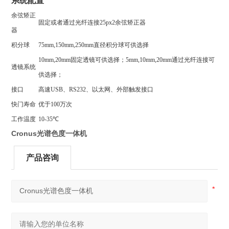
系统配置
余弦矫正
固定或者通过光纤连接
25px2
余弦矫正器
器
积分球
75mm,150mm,250mm直径积分球可供选择
10mm,20mm固定透镜可供选择；5mm,10mm,20mm通过光纤连接可
透镜系统
供选择；
接口
高速
USB
、
RS232
、以太网、外部触发接口
快门寿命
优于
100
万次
工作温度
10-35℃
Cronus光谱色度一体机
产品咨询