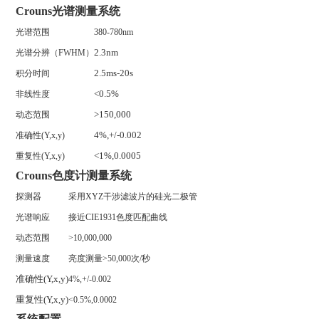
Crouns光谱测量系统
光谱范围
380-780nm
2.3nm
光谱分辨（
FWHM
）
2.5ms-20s
积分时间
<0.5%
非线性度
>150,000
动态范围
4%,+/-0.002
准确性
(Y,x,y)
<1%,0.0005
重复性
(Y,x,y)
Crouns色度计测量系统
探测器
采用
XYZ
干涉滤波片的硅光二极管
光谱响应
接近
CIE1931
色度匹配曲线
动态范围
>10,000,000
测量速度
亮度测量
>50,000
次
/
秒
准确性
(Y,x,y)
4%,+/-0.002
重复性
(Y,x,y)
<0.5%,0.0002