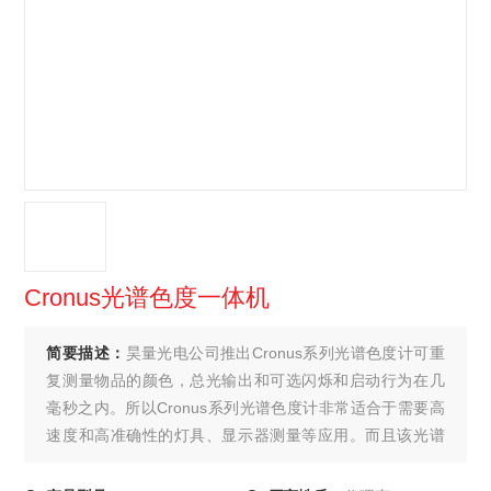
Cronus光谱色度一体机
简要描述：
昊量光电公司推出Cronus系列光谱色度计可重
复测量物品的颜色，总光输出和可选闪烁和启动行为在几
毫秒之内。所以Cronus系列光谱色度计非常适合于需要高
速度和高准确性的灯具、显示器测量等应用。而且该光谱
色度计被开发用于需要极易使用、极少需要标定、高速测
量、坚固紧凑设计的工业领域应用，使得一般人员操作就