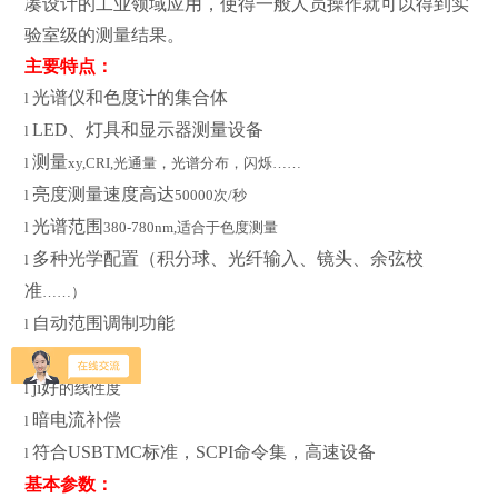
凑设计的工业领域应用，使得一般人员操作就可以得到实
验室级的测量结果。
主要特点：
光谱仪和色度计的集合体
l
LED、灯具和显示器测量设备
l
测量
l
xy,CRI,光通量，光谱分布，闪烁……
亮度测量速度高达
l
50000次/秒
光谱范围
l
380-780nm,适合于色度测量
多种光学配置（积分球、光纤输入、镜头、余弦校
l
准
……）
自动范围调制功能
l
l
机械快门
ji好
的线性度
l
暗电流补偿
l
符合USBTMC标准，SCPI命令集，高速设备
l
基本参数：