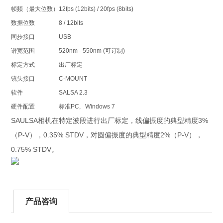
帧频（最大位数）
12fps (12bits) / 20fps (8bits)
数据位数
8 / 12bits
同步接口
USB
谱宽范围
520nm - 550nm (
可订制
)
标定方式
出厂标定
镜头接口
C-MOUNT
软件
SALSA 2.3
硬件配置
标准
PC, Windows 7
SAULSA
3%
相机在特定波段进行出厂标定，线偏振度的典型精度
P-V
0.35% STDV
2%
P-V
（
），
，对圆偏振度的典型精度
（
），
0.75% STDV
。
产品咨询