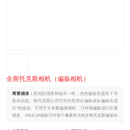
全斯托克斯相机（偏振相机）
简要描述：
跟光的强度和波长一样，光的偏振也提供了丰
富的信息。斯托克斯公式可对任意部分偏振或全偏振光进
行*的描述。不同于大多数偏振相机，只对线偏振进行定量
描述，SAULSA相机可对每个像素单元的全斯托克斯偏振矢
量进行实时测量，并且偏振相关参数可实时显示，如斯托
克斯参量、偏振度、偏振角、椭圆度等。全斯托克斯相机