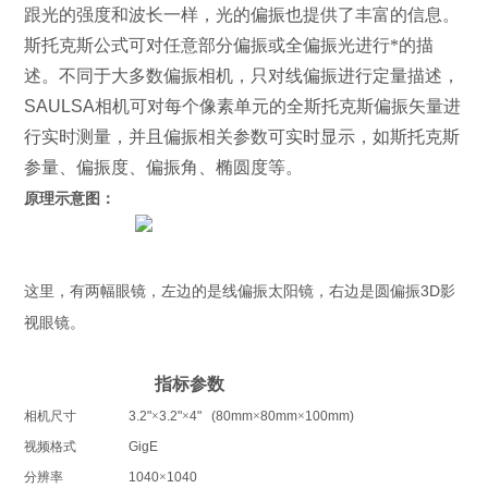
跟光的强度和波长一样，光的偏振也提供了丰富的信息。
斯托克斯公式可对任意部分偏振或全偏振光进行*的描
述。不同于大多数偏振相机，只对线偏振进行定量描述，
SAULSA
相机可对每个像素单元的全斯托克斯偏振矢量进
行实时测量，并且偏振相关参数可实时显示，如斯托克斯
参量、偏振度、偏振角、椭圆度等。
原理示意图：
3D
这里，有两幅眼镜，左边的是线偏振太阳镜，右边是圆偏振
影
视眼镜。
指标参数
相机尺寸
3.2"
×
3.2"
×
4" (80mm
×
80mm
×
100mm)
视频格式
GigE
分辨率
1040
×
1040