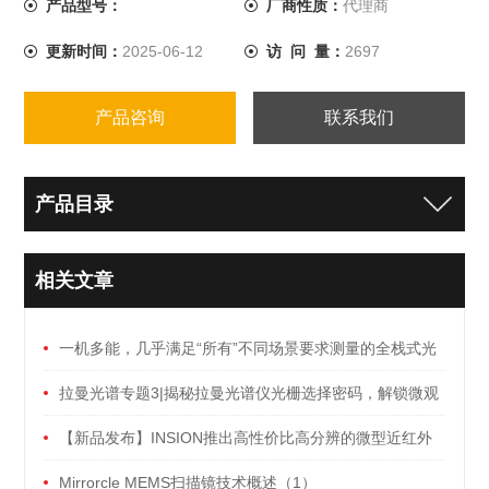
产品型号：
厂商性质：
代理商
更新时间：
2025-06-12
访 问 量：
2697
产品咨询
联系我们
产品目录
相关文章
一机多能，几乎满足“所有”不同场景要求测量的全栈式光
束分析仪
拉曼光谱专题3|揭秘拉曼光谱仪光栅选择密码，解锁微观
世界的神奇利器
【新品发布】INSION推出高性价比高分辨的微型近红外
光谱仪模块
Mirrorcle MEMS扫描镜技术概述（1）