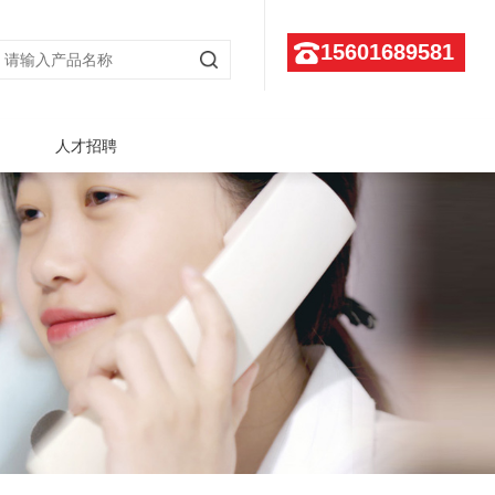
15601689581
人才招聘