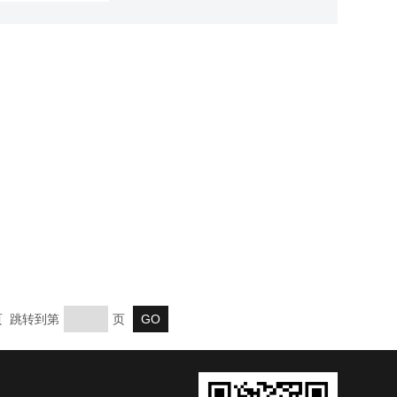
品不仅拥有*的除振性能，还具有*的
拓展性。我们的AP系列产品可以为
您的精密仪器提供更为理想的除振
环境。大负载被动气浮桌腿型光学
平台隔振器
末页 跳转到第
页