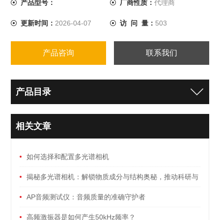
产品型号：
厂商性质：
代理商
更新时间：
2026-04-07
访 问 量：
503
产品咨询
联系我们
产品目录
相关文章
如何选择和配置多光谱相机
揭秘多光谱相机：解锁物质成分与结构奥秘，推动科研与
工业检测的新篇章
AP音频测试仪：音频质量的准确守护者
高频激振器是如何产生50kHz频率？