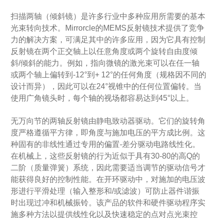
扫描两轴（倾斜镜）是许多行业中多种应用所需要的基本
光束转向技术。Mirrorcle的MEMS反射镜技术提供了竞争
力的解决方案，可满足其中的许多应用，因为它具有控制
反射镜在两个正交轴上以任意角度或两个旋转自由度倾
斜/倾斜的能力。例如，指向微镜的激光束可以在任一轴
或两个轴上
偏转
到-12°到+ 12°的任何角度（规格因不同的
设计而异），因此可以在24°视锥中的任何位置偏转。当
使用广角镜头时，每个轴的视场都容易达到45°以上。
无万向节的两轴反射镜由静电致动器驱动。它们的旋转角
度严格遵循平方律，即角度与施加电压的平方成比例。这
种固有的非线性通过专用的偏置-差分驱动电路线性化。
在机械上，这些反射镜的行为近似于具有30-80的高Q的
二阶（质量弹簧）系统，因此需要适当调节的驱动信号才
能获得良好的控制性能。在开环驱动中，对施加的电压波
形进行平滑处理（输入整形和/或滤波）可防止器件谐振
时出现过冲和机械振铃。该产品的软件和硬件驱动程序实
施多种方法以提供线性化以及快速稳定的点对点光束控