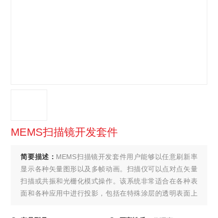
MEMS扫描镜开发套件
简要描述：
MEMS扫描镜开发套件用户能够以任意刷新率
显示各种矢量图形以及多帧动画。扫描仪可以点对点矢量
扫描或共振和光栅化模式操作。该系统非常适合在各种表
面和各种应用中进行投影，包括在特殊涂层的透明表面上
进行投影。MEMS器件的超低功耗使该系统具有高度的便
携性和小型性-该套件非常轻巧，与便携式计算机一起使用