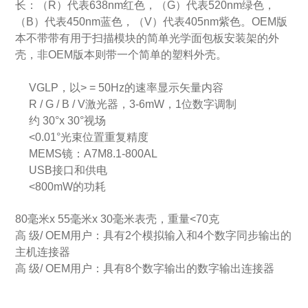
长：（R）代表638nm红色，（G）代表520nm绿色，
（B）代表450nm蓝色，（V）代表405nm紫色。
OEM版
本不带带有用于扫描模块的简单光学面包板安装架的外
壳，非OEM版本则带一个简单的塑料外壳。
VGLP，以> = 50Hz的速率显示矢量内容
R / G / B / V激光器，3-6mW，1位数字调制
约 30°x 30°视场
<0.01°光束位置重复精度
MEMS镜：A7M8.1-800AL
USB接口和供电
<800mW的功耗
80毫米x 55毫米x 30毫米表壳，重量<70克
高 级/ OEM用户：具有2个模拟输入和4个数字同步输出的
主机连接器
高 级/ OEM用户：具有8个数字输出的数字输出连接器