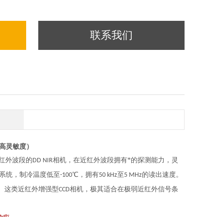
联系我们
、高灵敏度）
红外波段的
相机，在近红外波段拥有*的探测能力，灵
DD NIR
声系统，制冷温度低至
℃，拥有
至
的读出速度。
-100
50 kHz
5 MHz
。这类近红外增强型
相机，极其适合在极弱近红外信号条
CCD