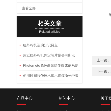
查看全部
相关文章
Related articles
红外相机选购知识要点
用近红外相机判定芯片是否有断点
上一篇：
Photon etc IMA高光谱显微成像系统
下一篇：
钙钛矿晶体上的应用
使用时间拉伸技术揭示锁模激光中孤
子产生过程
产品中心
新闻中心
关于