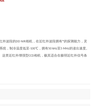
响应
红外波段的
相机，在近红外波段拥有*的探测能力，灵
DD NIR
声系统，制冷温度低至
℃，拥有
至
的读出速度。
-100
50 kHz
5 MHz
。这类近红外增强型
相机，极其适合在极弱近红外信号条
CCD