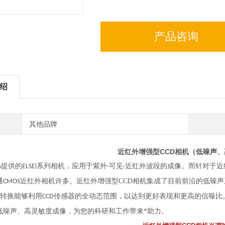
产品咨询
绍
其他品牌
近红外增强型CCD相机（低噪声
yes提供的
系列相机，应用于紫外
可见
近红外波段的成像。而针对于近
ELSEi
-
-
通
近红外相机许多。近红外增强型CCD相机集成了目前前沿的低噪
CMOS
转换能够利用
传感器的全动态范围，以达到更好表现和更高的信噪比
CCD
低噪声、高灵敏度成像，为您的科研和工作带来*助力。