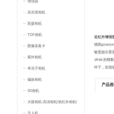
增强器
高光谱相机
双摄相机
TOF相机
近红外增强
德国greate
图像采集卡
敏度超出普
紫外相机
的模数
18-bit
件下，实现
单光子相机
偏振相机
产品咨
3D相机
大疆相机-高清相机/热红外相机/
双光相机
无人机