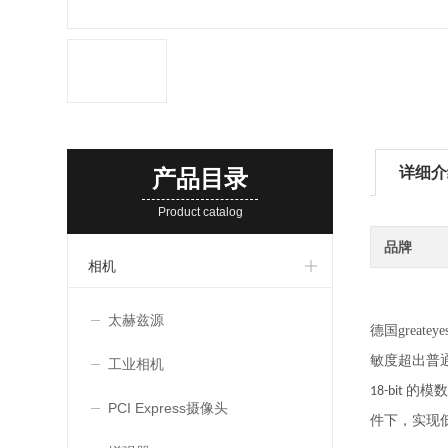
详细介
产品目录
Product catalog
品牌
相机
太赫兹源
德国greate
敏度超出普
工业相机
的模数
18-bit
PCI Express摄像头
件下，实现