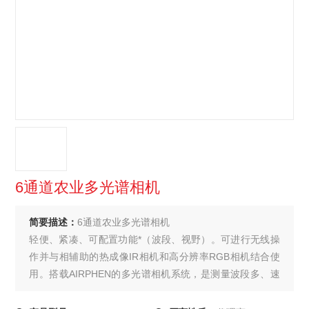
6通道农业多光谱相机
简要描述：
6通道农业多光谱相机
轻便、紧凑、可配置功能*（波段、视野）。可进行无线操
作并与相辅助的热成像IR相机和高分辨率RGB相机结合使
用。搭载AIRPHEN的多光谱相机系统，是测量波段多、速
度快、轻便、功能*无人机多光谱相机系统，非常适合大面
积林业、农业、生态调查勘测使用以及植物田间表型成