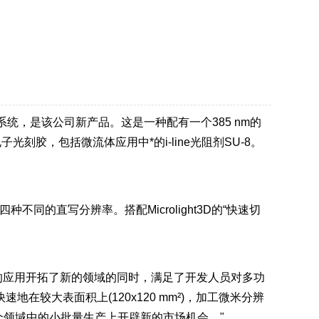
V)系统，是该公司新产品。这是一种配有一个385 nm的
微电子光刻胶，包括微流体应用中*的i-line光阻剂SU-8。
同的直写分辨率。搭配Microlight3D的“快速切
在为无掩模光刻的应用开拓了新的领域的同时，满足了开发人员对多功
在较大表面积上(120x120 mm²)，加工微米分辨
个领域中的小批量生产上开辟新的市场机会。"