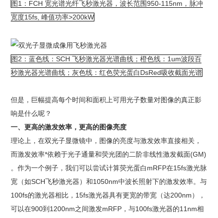
图1：FCH 宽光谱光纤飞秒激光器，波长范围950-115nm，脉冲
宽度15fs, 峰值功率>200kW
图2：蓝色线：SCH 飞秒激光器光谱曲线；橙色线：1um波段百
秒激光器光谱曲线；灰色线：红色荧光蛋白DsRed吸收截面光谱
但是，巨幅提高每个时间和面积上可用光子数量对图像的真正影
响是什么呢？
一、更高的激发效率，更高的图像亮度
理论上，在双光子显微镜中，图像的亮度与激发效率直接相关，
而激发效率*依赖于光子通量和荧光团的二阶非线性激发截面(GM)
。作为一个例子，我们可以尝试计算荧光蛋白mRFP在15fs激光脉
宽（如SCH飞秒激光器）和1050nm中波长照射下的激发效率。与
100fs的激光器相比，15fs激光器具有更宽的带宽（达200nm），
可以在900到1200nm之间激发mRFP，与100fs激光器的11nm相