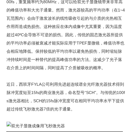
00fs，重复频率约为80MHz，这可以给双光子显微镜带来非常高
的峰值功率和大光子通量。然而，激光器较高的平均功率（在1~4
瓦范围内）会由于激发波长的线性吸收引起的与介质的光热相互
作用而造成热损伤。这种效应在体内成像中尤其重要，因为温度
超过40ºC会导致不可逆的损伤。因此，传统的固态激光器所提供
的平均功率必须被衰减才能实际应用于TPEF显微镜，峰值功率也
会相应地降低。保持较低的平均功率以避免热损伤，同时缩短脉
冲持续时间是一种替代的提高峰值功率的方法。这减少了光子落
在介质上的时间间隔，同时提高了介质被吸收的概率。
近日，西班牙FYLA公司利用先进超连续谱全光纤激光器技术得到
脉冲宽度短至15fs的商业激光器，命名型号“SCH"。与传统的100f
s激光器相比，SCH的15fs脉冲宽度可在相同平均功率水平下提供
超过传统飞秒激光器7倍的光子通量。