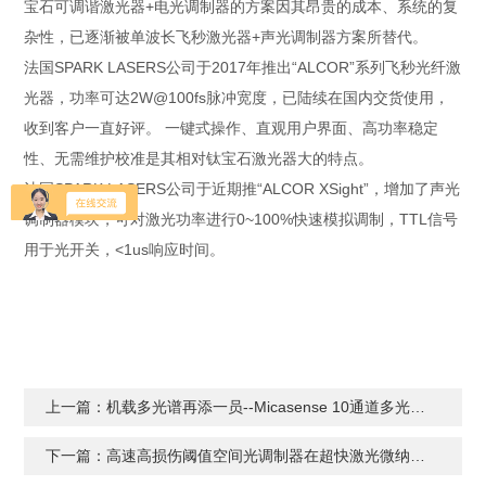
宝石可调谐激光器+电光调制器的方案因其昂贵的成本、系统的复
杂性，已逐渐被单波长飞秒激光器+声光调制器方案所替代。
法国SPARK LASERS公司于2017年推出“ALCOR”系列飞秒光纤激
光器，功率可达2W@100fs脉冲宽度，已陆续在国内交货使用，
收到客户一直好评。 一键式操作、直观用户界面、高功率稳定
性、无需维护校准是其相对钛宝石激光器大的特点。
法国SPARK LASERS公司于近期推“ALCOR XSight”，增加了声光
调制器模块，可对激光功率进行0~100%快速模拟调制，TTL信号
用于光开关，<1us响应时间。
上一篇：
机载多光谱再添一员--Micasense 10通道多光谱相机新品发布
下一篇：
高速高损伤阈值空间光调制器在超快激光微纳加工中的应用