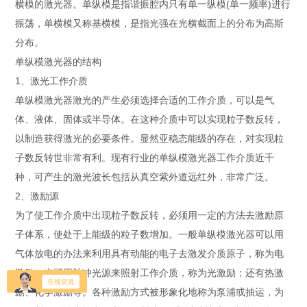
横模的激光器。单纵模是指谐振腔内只有单一纵模(单一频率)进行
振荡，单横模又称基横模，是指光强在光横截面上的分布为高斯
分布。
单纵模激光器的结构
1、激光工作介质
单纵模激光器激光的产生必须选择合适的工作介质，可以是气
体、液体、固体或半导体。在这种介质中可以实现粒子数反转，
以制造获得激光的必要条件。显然亚稳态能级的存在，对实现粒
子数反转世非常有利。现有行业的单纵模激光器工作介质近千
种，可产生的激光波长包括从真空紫外道远红外，非常广泛。
2、激励源
为了使工作介质中出现粒子数反转，必须用一定的方法去激励原
子体系，使处于上能级的粒子数增加。一般单纵模激光器可以用
气体放电的办法来利用具有动能的电子去激发介质原子，称为电
激励；也可用脉冲光源来照射工作介质，称为光激励；还有热激
励、化学激励等。各种激励方式被形象化地称为泵浦或抽运，为