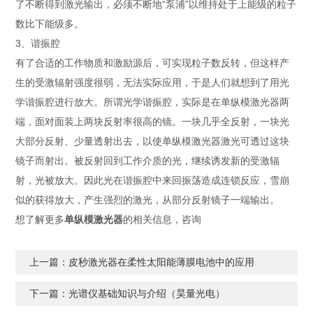
了不断得到激光输出，必须不断地“泵浦”以维持处于上能级的粒子
数比下能级多。
3、谐振腔
有了合适的工作物质和激励源后，可实现粒子数反转，但这样产
生的受激辐射强度很弱，无法实际应用，于是人们就想到了用光
学谐振腔进行放大。所谓光学谐振腔，实际是在单纵模激光器两
端，面对面装上两块反射率很高的镜。一块几乎全反射，一块光
大部分反射、少量透射出去，以使单纵模激光器激光可透过这块
镜子而射出。被反射回到工作介质的光，继续诱发新的受激辐
射，光被放大。因此光在谐振腔中来回振荡造成连锁反应，雪崩
似的获得放大，产生强烈的激光，从部分反射镜子一端输出。
想了解更多
单纵模激光器
的相关信息，咨询
上一篇：
皮秒激光器在柔性太阳能薄膜电池中的应用
下一篇：
光谱仪基础知识与介绍（昊量光电）