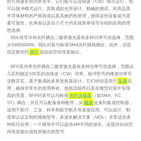
的可用波长和功率水平。它们既可以连续波（CW）模式运行，也
可以脉冲模式运行。其集成的光学设计、精确的测试、对高品质
半导体材料的严格筛选以及高效的热管理，使得这些设备成为需
要可靠性、长寿命以及在小尺寸内实现简单传导冷却的应用的理
想选择。
BDL传导冷却光纤耦合二极管激光器有多种功率可供选择，范围
从5W到400W。BDL封装与标准SMA光纤跳线耦合。此外，还提
供定制光纤
尾纤
或自由空间准直输出。
BFP高功率光纤耦合二极管激光器有多种功率可供选择，范围从
几瓦到接近100瓦的连续波（CW）功率。脉冲型号的峰值功率可
达数百瓦。基于集成的多单发射器设计，它们特别适用于
泵浦
应
用，确保非常长的使用寿命、低电流操作以及在微型封装中实现
高的亮度。BFP封装可以与标准
光纤连接器
（如SMA、FC、
ST）耦合，并且可以配备各种配件，从
瞄准
光束到集成控制器，
适用于医疗、工业、科学和航空航天等直接应用。可以设计、制
造和认证定制的规格型号。多波长解决方案（MDL）非常适合多
种医疗应用；一个模块中可以提供4种不同的波长。还提供自由空
间准直输出或线形输出的型号。