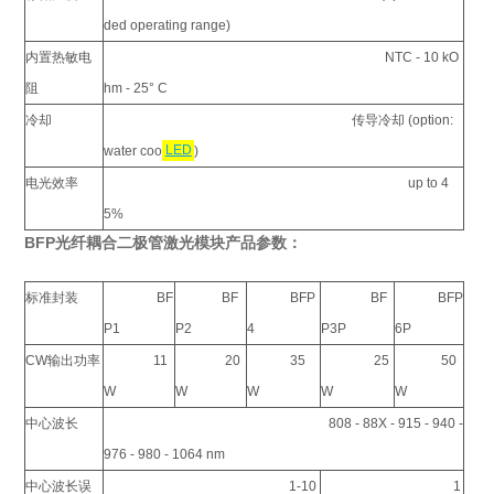
ded operating range)
内置热敏电
NTC - 10 kO
阻
hm - 25° C
冷却
传导冷却 (option:
water coo
LED
)
电光效率
up to 4
5%
BFP光纤耦合二极管激光模块产品参数：
标准封装
BF
BF
BFP
BF
BFP
P1
P2
4
P3P
6P
CW输出功率
11
20
35
25
50
W
W
W
W
W
中心波长
808 - 88X - 915 - 940 -
976 - 980 - 1064 nm
中心波长误
1-10
1