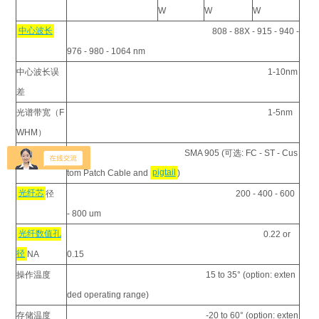
W
W
W
中心波长
808 - 88X - 915 - 940 -
976 - 980 - 1064 nm
中心波长误
1-10nm
差
光谱带宽（F
1-5nm
WHM）
光纤接口
SMA 905 (可选: FC - ST - Cus
tom Patch Cable and
pigtail
)
光纤芯
径
200 - 400 - 600
- 800 um
光纤数值孔
0.22 or
径
NA
0.15
操作温度
15 to 35° (option: exten
ded operating range)
存储温度
-20 to 60° (option: exten