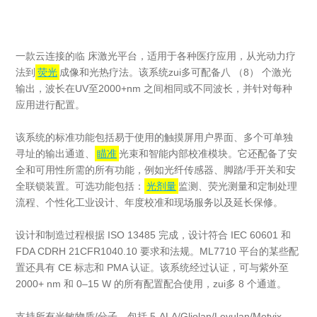
一款云连接的临 床激光平台，适用于各种医疗应用，从光动力疗
法到
荧光
成像和光热疗法。该系统zui多可配备八 （8） 个激光
输出，波长在UV至2000+nm 之间相同或不同波长，并针对每种
应用进行配置。
该系统的标准功能包括易于使用的触摸屏用户界面、多个可单独
寻址的输出通道、
瞄准
光束和智能内部校准模块。它还配备了安
全和可用性所需的所有功能，例如光纤传感器、脚踏/手开关和安
全联锁装置。可选功能包括：
光剂量
监测、荧光测量和定制处理
流程、个性化工业设计、年度校准和现场服务以及延长保修。
设计和制造过程根据 ISO 13485 完成，设计符合 IEC 60601 和
FDA CDRH 21CFR1040.10 要求和法规。ML7710 平台的某些配
置还具有 CE 标志和 PMA 认证。该系统经过认证，可与紫外至
2000+ nm 和 0–15 W 的所有配置配合使用，zui多 8 个通道。
支持所有光敏物质/分子，包括 5-ALA/Gliolan/Levulan/Metvix、