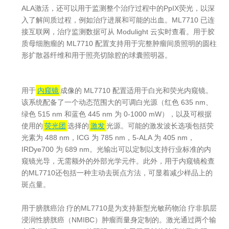
ALA激活，还可以用于监测整个治疗过程中的PpIX荧光，以深
入了解间质过程，例如治疗进展和可能的出血。ML7710 已连
接互联网，治疗监测数据可从 Modulight 云实时查看。用于胶
质母细胞瘤的 ML7710 配置支持用于完整肿瘤间质照明的圆柱
形扩散器纤维和用于照亮切除腔的球囊照明器。
用于
内窥镜
成像的 ML7710 配置适用于白光和荧光内窥镜。
该系统配备了一个动态范围大的可调白光源（红色 635 nm、
绿色 515 nm 和蓝色 445 nm 为 0-1000 mW），以及可根据
使用的
荧光团
选择的
激发
光源。可能的激发波长选项包括荧
光素为 488 nm，ICG 为 785 nm，5-ALA 为 405 nm，
IRDye700 为 689 nm。光输出可以定制以支持行业标准的内
窥镜光导，无需额外的外部光学元件。此外，用于内窥镜检查
的ML7710还包括一种主动去斑点方法，可显着减少样品上的
斑点量。
用于膀胱癌治 疗的ML7710是为支持新型光敏药物治 疗非肌层
浸润性膀胱癌（NMIBC）肿瘤而量身定制的。激光通过两个输