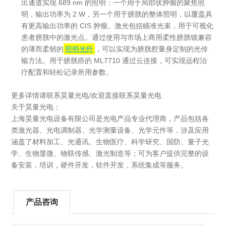
出通道实现 689 nm 的照明：一个用于局部状肿瘤的聚焦照
明，输出功率为 2 W，另一个用于膀胱的整体照明，以覆盖具
有更高输出功率的 CIS 肿瘤。激光包括瞄准光束，用于可视化
患者膀胱中的激光点。通过使用与市场上商用柔性膀胱镜兼容
的薄而柔韧的
照明光纤
，可以实现为膀胱腔量身定制的光传
输方法。用于膀胱癌的 ML7710 通过云连接，可实现远程治
疗配置和轻松记录所用参数。
更多详情请联系昊量光电/欢迎直接联系昊量光电
关于昊量光电：
上海昊量光电设备有限公司是光电产品专业代理商，产品包括各
类激光器、光电调制器、光学测量设备、光学元件等，涉及应用
涵盖了材料加工、光通讯、生物医疗、科学研究、国防、量子光
学、生物显微、物联传感、激光制造等；可为客户提供完整的设
备安装，培训，硬件开发，软件开发，系统集成等服务。
产品咨询