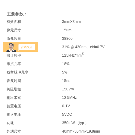
主要参数：
有效面积
3mmX3mm
像元尺寸
15um
微孔数量
38800
探测效率
31% @ 430nm, ctrl=0.7V
3
暗计数率
125kHz/mm
串扰几率
18%
残留脉冲几率
5%
恢复时间
15ns
跨阻增益
150V/A
输出带宽
12.5MHz
偏置电压
0-1V
输入电压
5VDC
功耗
350mW （typ.）
外观尺寸
40mm
×
50mm×19.8mm