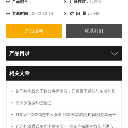
产品型号：
厂商性质：
代理商
展方向。
更新时间：
2022-10-14
访 问 量：
3049
产品咨询
联系我们
产品目录
相关文章
超导纳米线光子数分辨探测器：开启量子通信与传感的新
纪元
光子源偏振纠缠验证
TDC及TCSPC的技术原理-TCSPC高精度时间相关单光子
计数模块
近红外双模式单光子探测器----单光子探测主力量子通讯