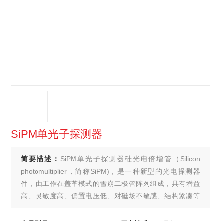
SiPM单光子探测器
简要描述：
SiPM单光子探测器硅光电倍增管（Silicon
photomultiplier，简称SiPM)，是一种新型的光电探测器
件，由工作在盖革模式的雪崩二极管阵列组成，具有增益
高、灵敏度高、偏置电压低、对磁场不敏感、结构紧凑等
特点。发明于二十世纪九十年代末，广泛应用于高能物理
及核医学（PET）等领域，代表着未来极微弱光探测器的发