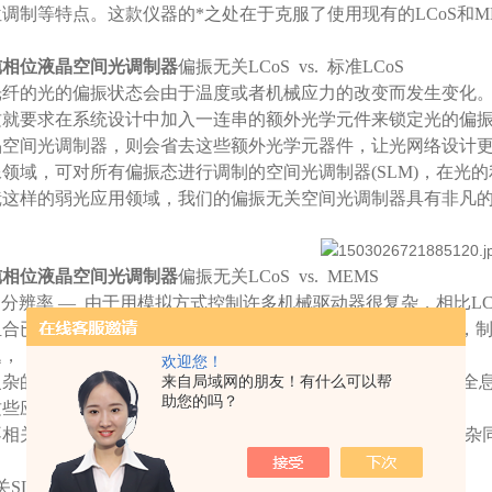
调制等特点。这款仪器的*之处在于克服了使用现有的LCoS和
纯相位液晶空间光调制器
偏振无关LCoS vs. 标准LCoS
光纤的光的偏振状态会由于温度或者机械应力的改变而发生变化
这就要求在系统设计中加入一连串的额外光学元件来锁定光的偏
晶空间光调制器，则会省去这些额外光学元器件，让光网络设计
领域，可对所有偏振态进行调制的空间光调制器(SLM)，在光
镜这样的弱光应用领域，我们的偏振无关空间光调制器具有非凡
纯相位液晶空间光调制器
偏振无关LCoS vs. MEMS
S分辨率 — 由于用模拟方式控制许多机械驱动器很复杂，相比L
组合已经广泛应用于化光网络，MEMS器件的驱动器数量限制，
题，
欢迎您！
杂的显微镜，自适应光学(AO)系统应用中，需要复杂的相位
来自局域网的朋友！有什么可以帮
助您的吗？
这些应用中，分辨率（像素数量）也是一个至关重要的因素。
相关的LCoS可以很好的避免使用MEMS的缺陷，兼顾设计复
关SLM——光路设计与搭建