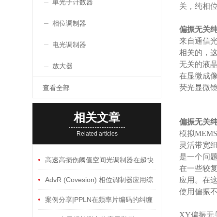
单光子计数器
关，纯相位
相位调制器
偏振无关
来自通信
电光调制器
相关的，
无关的液
放大器
在显微成像
荧光显微
查看全部
相关文章
偏振无关
模拟MEM
Related articles
灵活带宽
是一个问
高速高损伤阈值空间光调制器在超快
在一些较复
激光微纳加工中的应用
AdvR (Covesion) 相位调制器应用综
应用。在
使用偏振不
合案例分享
案例分享|PPLN在频率片编码的纠缠
XY偏振无