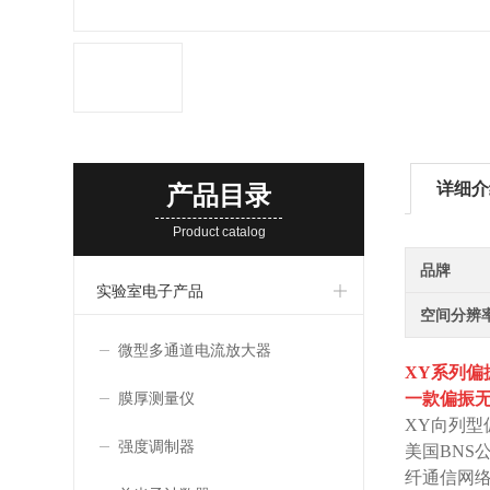
详细介
产品目录
Product catalog
品牌
实验室电子产品
空间分辨
微型多通道电流放大器
XY系列偏
膜厚测量仪
一款偏振无
XY向列型
强度调制器
美国BN
纤通信网