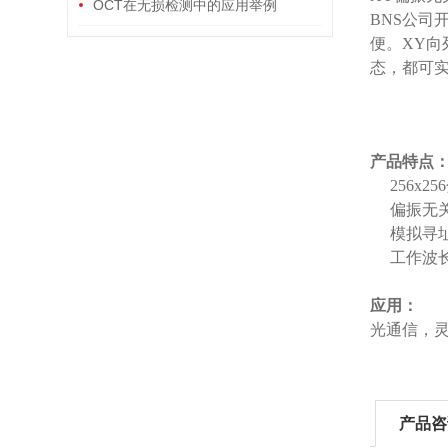
量子密钥分发中的应用
OCT在无损检测中的应用举例
BNS公司
便。XY向
态，都可
产品特点
256x2
偏振无
模拟寻
工作波长
应用：
光通信，
产品咨