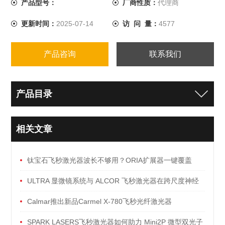
产品型号：
厂商性质：
代理商
更新时间：
2025-07-14
访 问 量：
4577
产品咨询
联系我们
产品目录
相关文章
钛宝石飞秒激光器波长不够用？ORIA扩展器一键覆盖
340-4090nm
ULTRA 显微镜系统与 ALCOR 飞秒激光器在跨尺度神经
成像中的协同创新
Calmar推出新品Carmel X-780飞秒光纤激光器
SPARK LASERS飞秒激光器如何助力 Mini2P 微型双光子