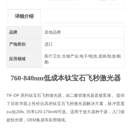
显微镜
详细介绍
品牌
其他品牌
产地类别
进口
医疗卫生,生物产业,电子/电池,道路/轨道/船
应用领域
舶
760-840nm低成本钛宝石飞秒激光器
TiF-DP 系列钛宝石飞秒激光器，由二极管激光器直接泵浦， 提供
了目前市面上性价比高的钛宝石飞秒激光器解决方案，脉冲宽度
zui短20fs, 功率120-170mW可选。适用于放大器种子源，入门级
超快光谱，OEM集成等应用领域。