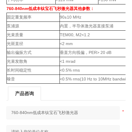
760-840nm低成本钛宝石飞秒激光器其他参数：
固定重复频率
90±10 MHz
泵浦源
内置，半导体激光器直接泵浦
光束质量
TEM00, M2<1.2
光斑直径
<2 mm
输出偏振方式
垂直方向线偏，
PER> 20 dB
光束发散角
<1 mrad
长时间稳定性
<0.5% rms
噪音
<0.5% rms(10 Hz to 10MHz bandwidth
产品咨询