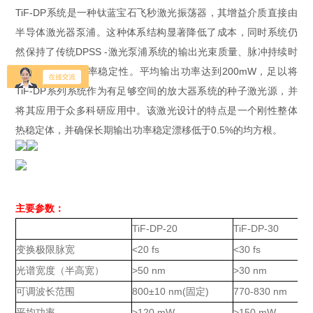
TiF-DP系统是一种钛蓝宝石飞秒激光振荡器，其增益介质直接由
半导体激光器泵浦。这种体系结构显著降低了成本，同时系统仍
然保持了传统DPSS -激光泵浦系统的输出光束质量、脉冲持续时
间和长期输出功率稳定性。平均输出功率达到200mW，足以将
TiF-DP系列系统作为有足够空间的放大器系统的种子激光源，并
将其应用于众多科研应用中。该激光设计的特点是一个刚性整体
热稳定体，并确保长期输出功率稳定漂移低于0.5%的均方根。
主要参数：
TiF-DP-20
TiF-DP-30
T
变换极限脉宽
<20 fs
<30 fs
<
光谱宽度（半高宽）
>50 nm
>30 nm
>
可调波长范围
800±10 nm(
)
770-830 nm
7
固定
平均功率
>120 mW
>150 mW
>