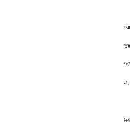
您
您
联
常
详