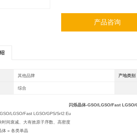
产品咨询
绍
其他品牌
产地类别
综合
闪烁晶体-GSO/LGSO/Fast LGSO/G
快时间衰减、大有效原子序数、高密度
晶体 » 各类单晶