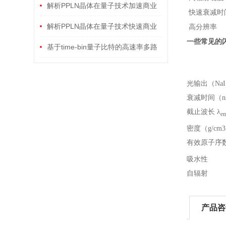
PPLN单晶体折返“无探测”量子成像
解析PPLN晶体在量子技术加速商业
快速衰减时
化的关键作用（二）：产品应用
解析PPLN晶体在量子技术快速商业
高分辨率
一些常见的
化的关键作用（一）：应用技术
基于time-bin量子比特的高速率多路
纠缠源——PPLN晶体应用
光输出（NaI
衰减时间（n
截止波长 λ
e
密度（g/cm
有效原子序数
吸水性
自辐射
产品咨