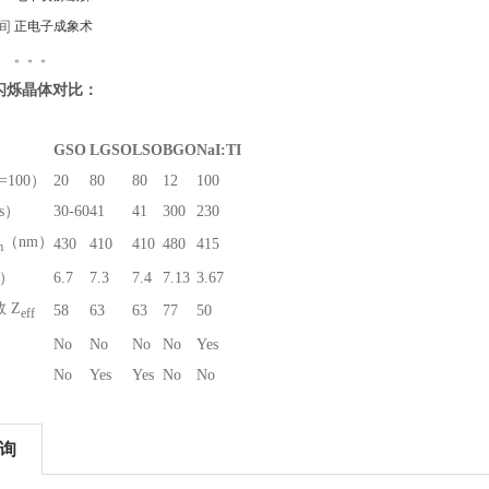
间
正电子成象术
。。。
闪烁晶体对比：
GSO
LGSO
LSO
BGO
NaI:TI
=100）
20
80
80
12
100
s）
30-60
41
41
300
230
（nm）
430
410
410
480
415
m
3）
6.7
7.3
7.4
7.13
3.67
 Z
58
63
63
77
50
eff
No
No
No
No
Yes
No
Yes
Yes
No
No
询