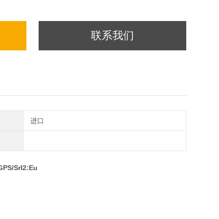
联系我们
进口
PS/SrI2:Eu