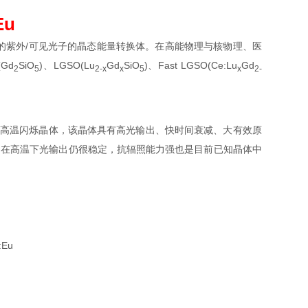
Eu
测的紫外/可见光子的晶态能量转换体。在高能物理与核物理、医
Gd
SiO
)、LGSO(Lu
Gd
SiO
)、Fast LGSO(Ce:Lu
Gd
2
5
2-x
x
5
x
2-
性的新型高温闪烁晶体，该晶体具有高光输出、快时间衰减、大有效原
是在高温下光输出仍很稳定，抗辐照能力强也是目前已知晶体中
Eu