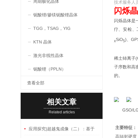
周期极化晶体
技术服务人
闪烁晶体-
铌酸锂/掺镁铌酸锂晶体
闪烁晶体是
TGG，TSAG，YIG
疗、安检、
SiO
)、GP
x
5
KTN 晶体
激光非线性晶体
稀土铈离子(
子序数和高
铌酸锂（PPLN）
的。
查看全部
相关文章
GS
Related articles
主要特征：
应用探究|超越鬼成像（二）：基于
高辐射硬度