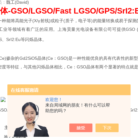
员：
魏工(David)
GSO/LGSO/Fast LGSO/GPS/SrI2:
一种能将高能光子(X/γ射线)或粒子(质子，电子等)的能量转换成易于探
工业等领域有着广泛的应用。上海昊量光电设备有限公司可提供GSO (
S、SrI2:Eu等闪烁晶体。
Ce)掺杂的Gd2SiO5晶体(Ce：GSO)是一种性能优良的具有代表
密度等特征，与其他闪烁晶体相比，Ce：GSO晶体有两个显著的特点就
欢迎您！
来自局域网的朋友！有什么可以帮
O/LGSO/Fast-LGSO GPS SrI2:
助您的吗？
主要应用：
地下资源勘探