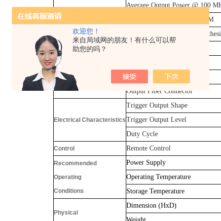
Average Output Power @ 100 M
Optical Pulse Width @ FWHM
欢迎您！
Repetition Rate (Built-in Synthesi
来自局域网的朋友！有什么可以帮
Optical Characteristics
Polarization Extinction Ratio
助您的吗？
Output Polarization
Output Fiber Type
Output Fiber Connector
Trigger Output Shape
Trigger Output Level
Electrical Characteristics
Duty Cycle
Remote Control
Control
Power Supply
Recommended
Operating Temperature
Operating
Conditions
Storage Temperature
Dimension (HxD)
Physical
Weight