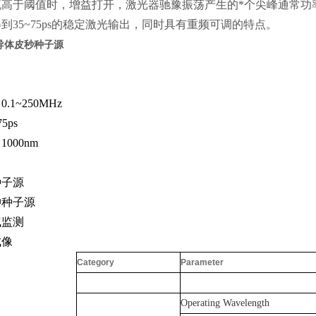
流高于阈值时，增益打开，激光器驰豫振荡产生的*个尖峰通常功
到35~75ps的稳定激光输出，同时具有重频可调的特点。
导体皮秒种子源
：
1~250MHz
5ps
000nm
：
种子源
冲种子源
气监测
成像
Category
Parameter
Operating Wavelength