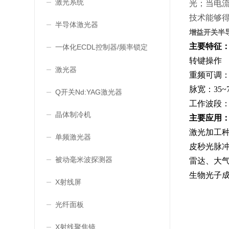
激光系统
光；当电
技术能够得
半导体激光器
增益开关半
主要特征
一体化ECDL控制器/频率锁定
转键操作
激光器
重频可调：0.
脉宽：35~7
Q开关Nd:YAG激光器
工作波段：1
晶体制冷机
主要应用
激光加工
单频激光器
皮秒光脉
被动毫米波探测器
雷达、大
生物光子
X射线屏
光纤面板
X射线聚焦镜