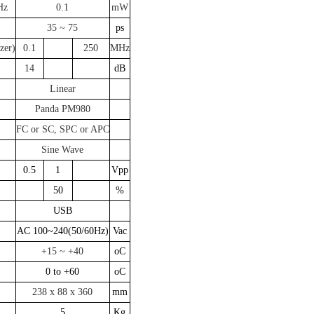
Hz
0.1
mW
35 ~ 75
ps
zer)
0.1
250
MHz
14
dB
Linear
Panda PM980
FC or SC, SPC or APC
Sine Wave
0.5
1
Vpp
50
%
USB
AC 100~240(50/60Hz)
Vac
+15 ~ +40
oC
0 to +60
oC
238 x 88 x 360
mm
5
Kg