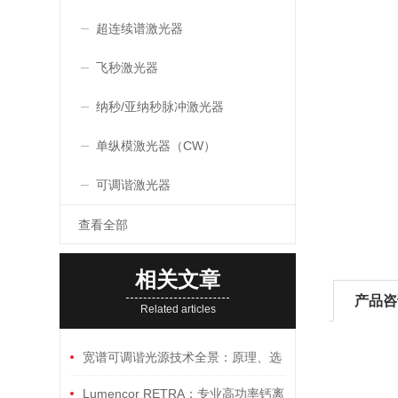
超连续谱激光器
飞秒激光器
纳秒/亚纳秒脉冲激光器
单纵模激光器（CW）
可调谐激光器
查看全部
相关文章
产品咨
Related articles
宽谱可调谐光源技术全景：原理、选
型与前沿应用指南
Lumencor RETRA：专业高功率钙离