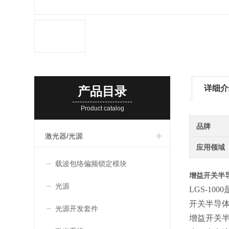
详细介
产品目录
Product catalog
品牌
激光器/光源
应用领域
载波包络偏频锁定模块
增益开关半
光源
LGS-1
开关半导
光源开发套件
增益开关