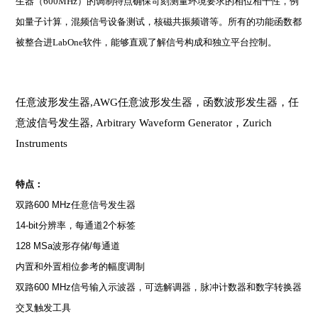
生器（600MHz）的调制特点确保苛刻测量环境要求的相位相干性，例
如量子计算，混频信号设备测试，核磁共振频谱等。所有的功能函数都
被整合进LabOne软件，能够直观了解信号构成和独立平台控制。
任意波形发生器,AWG任意波形发生器，函数波形发生器，任
意波信号发生器,
Arbitrary Waveform Generator
，Zurich
Instruments
特点：
双路
600 MHz
任意信号发生器
14-bit
分辨率，每通道
2
个标签
128 MSa
波形存储
/
每通道
内置和外置相位参考的幅度调制
双路
600 MHz
信号输入示波器，可选解调器，脉冲计数器和数字转换器
交叉触发工具