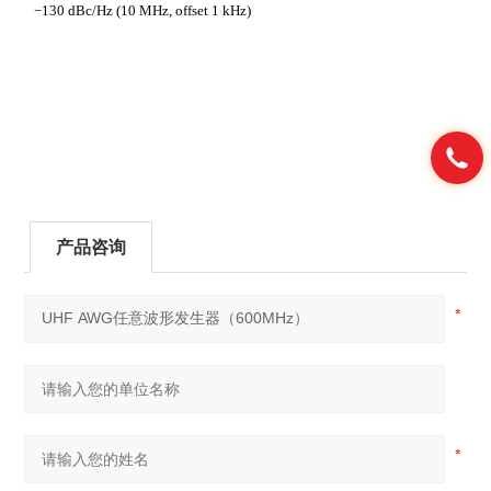
−
130 dBc/Hz (10 MHz, offset 1 kHz)
产品咨询