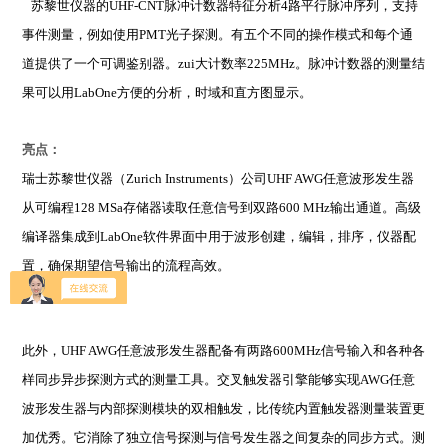
苏黎世仪器的UHF-CNT脉冲计数器特征分析4路平行脉冲序列，支持
事件测量，例如使用PMT光子探测。有五个不同的操作模式和每个通
道提供了一个可调鉴别器。zui大计数率225MHz。脉冲计数器的测量结
果可以用LabOne方便的分析，时域和直方图显示。
亮点：
瑞士苏黎世仪器（Zurich Instruments）公司UHF AWG任意波形发生器
从可编程128 MSa存储器读取任意信号到双路600 MHz输出通道。高级
编译器集成到LabOne软件界面中用于波形创建，编辑，排序，仪器配
置，确保期望信号输出的流程高效。
此外，UHF AWG任意波形发生器配备有两路600MHz信号输入和各种各
样同步异步探测方式的测量工具。交叉触发器引擎能够实现AWG任意
波形发生器与内部探测模块的双相触发，比传统内置触发器测量装置更
加优秀。它消除了独立信号探测与信号发生器之间复杂的同步方式。测