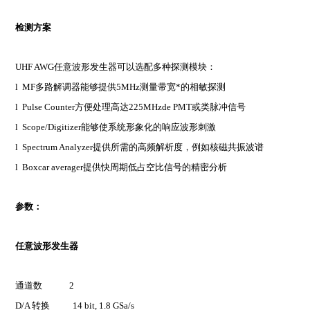
检测方案
UHF AWG
任意波形发生器可以选配多种探测模块：
l
MF
多路解调器能够提供5MHz测量带宽*的相敏探测
l
Pulse Counter
方便处理高达225MHzde PMT或类脉冲信号
l
Scope/Digitizer
能够使系统形象化的响应波形刺激
l
Spectrum Analyzer
提供所需的高频解析度，例如核磁共振波谱
l
Boxcar averager
提供快周期低占空比信号的精密分析
参数：
任意波形发生器
通道数 2
D/A
转换 14 bit, 1.8 GSa/s