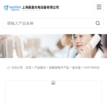
<
当前位置：
主页
>
产品展示
>
实验室电子产品
>
放大器
> UHF AWG任
意波形发生器（600MHz）