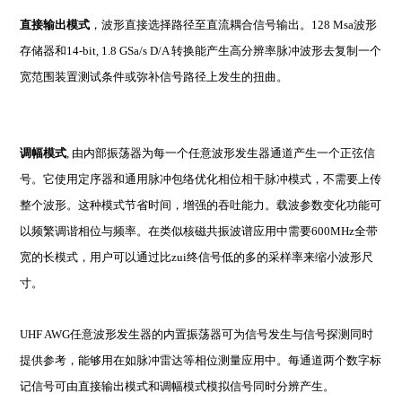
直接输出模式
，波形直接选择路径至直流耦合信号输出。128 Msa波形
存储器和14-bit, 1.8 GSa/s D/A 转换能产生高分辨率脉冲波形去复制一个
宽范围装置测试条件或弥补信号路径上发生的扭曲。
调幅模式
,
由内部振荡器为每一个任意波形发生器通道产生一个正弦信
号。它使用定序器和通用脉冲包络优化相位相干脉冲模式，不需要上传
整个波形。这种模式节省时间，增强的吞吐能力。载波参数变化功能可
以频繁调谐相位与频率。在类似核磁共振波谱应用中需要600MHz全带
宽的长模式，用户可以通过比zui终信号低的多的采样率来缩小波形尺
寸。
UHF AWG
任意波形发生器的内置振荡器可为信号发生与信号探测同时
提供参考，能够用在如脉冲雷达等相位测量应用中。每通道两个数字标
记信号可由直接输出模式和调幅模式模拟信号同时分辨产生。